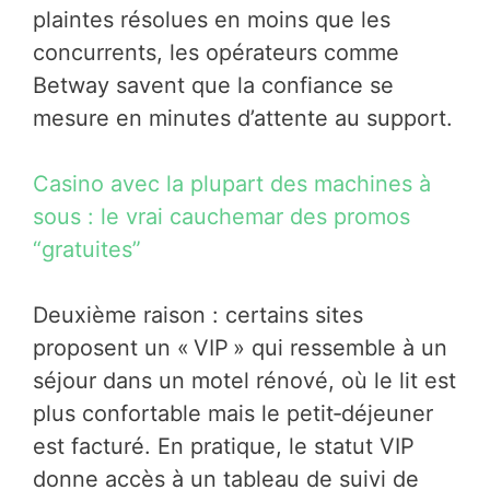
plaintes résolues en moins que les
concurrents, les opérateurs comme
Betway savent que la confiance se
mesure en minutes d’attente au support.
Casino avec la plupart des machines à
sous : le vrai cauchemar des promos
“gratuites”
Deuxième raison : certains sites
proposent un « VIP » qui ressemble à un
séjour dans un motel rénové, où le lit est
plus confortable mais le petit‑déjeuner
est facturé. En pratique, le statut VIP
donne accès à un tableau de suivi de