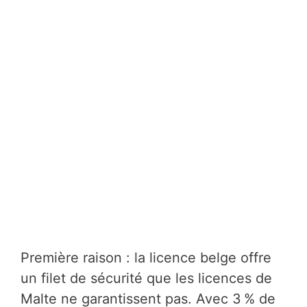
Première raison : la licence belge offre
un filet de sécurité que les licences de
Malte ne garantissent pas. Avec 3 % de