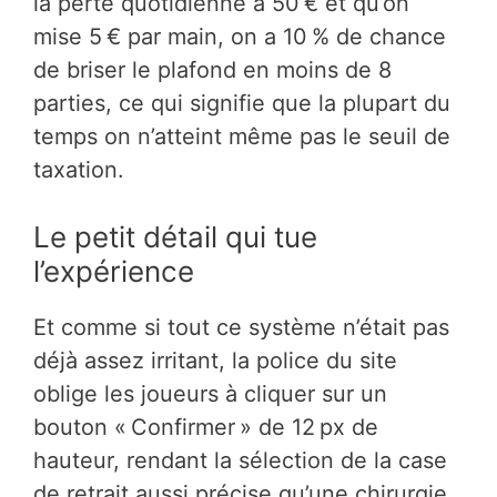
la perte quotidienne à 50 € et qu’on
mise 5 € par main, on a 10 % de chance
de briser le plafond en moins de 8
parties, ce qui signifie que la plupart du
temps on n’atteint même pas le seuil de
taxation.
Le petit détail qui tue
l’expérience
Et comme si tout ce système n’était pas
déjà assez irritant, la police du site
oblige les joueurs à cliquer sur un
bouton « Confirmer » de 12 px de
hauteur, rendant la sélection de la case
de retrait aussi précise qu’une chirurgie