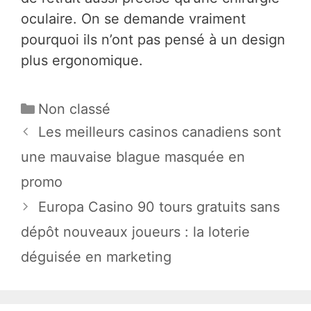
oculaire. On se demande vraiment
pourquoi ils n’ont pas pensé à un design
plus ergonomique.
Catégories
Non classé
Les meilleurs casinos canadiens sont
une mauvaise blague masquée en
promo
Europa Casino 90 tours gratuits sans
dépôt nouveaux joueurs : la loterie
déguisée en marketing