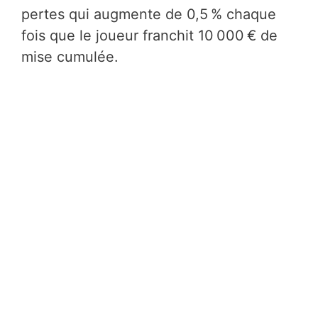
pertes qui augmente de 0,5 % chaque
fois que le joueur franchit 10 000 € de
mise cumulée.