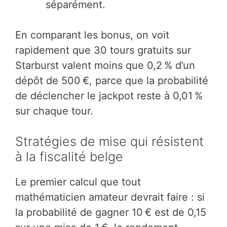
séparément.
En comparant les bonus, on voit
rapidement que 30 tours gratuits sur
Starburst valent moins que 0,2 % d’un
dépôt de 500 €, parce que la probabilité
de déclencher le jackpot reste à 0,01 %
sur chaque tour.
Stratégies de mise qui résistent
à la fiscalité belge
Le premier calcul que tout
mathématicien amateur devrait faire : si
la probabilité de gagner 10 € est de 0,15