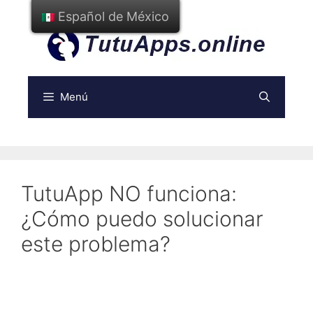
Ir
Español de México
al
contenido
Menú
TutuApp NO funciona:
¿Cómo puedo solucionar
este problema?