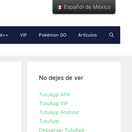
Español de México
at++
VIP
Pokémon GO
Artículos
No dejes de ver
TutuApp APK
TutuApp VIP
TutuApp Android
TutuApp
Descargar TutuApp