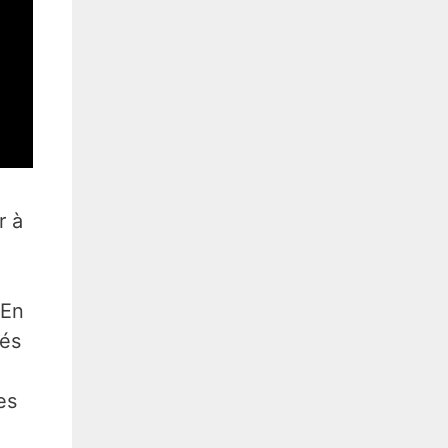
r à
 En
tés
es