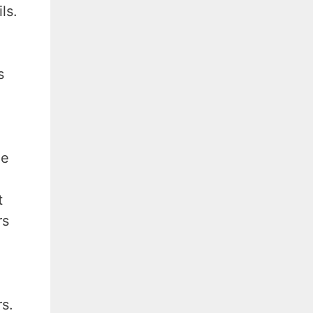
ls.
s
me
t
rs
s.