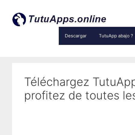
Ir
al
contenido
Descargar
TutuApp abajo ?
Téléchargez TutuApp
profitez de toutes le