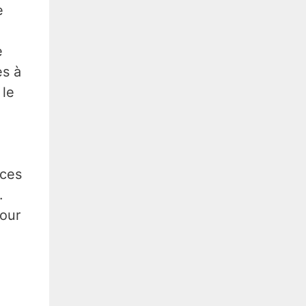
e
e
es à
 le
rces
.
pour