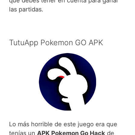
que debes tener en cuenta para ganar
las partidas.
TutuApp Pokemon GO APK
Lo más horrible de este juego era que
tenías un
APK Pokemon Go Hack
de