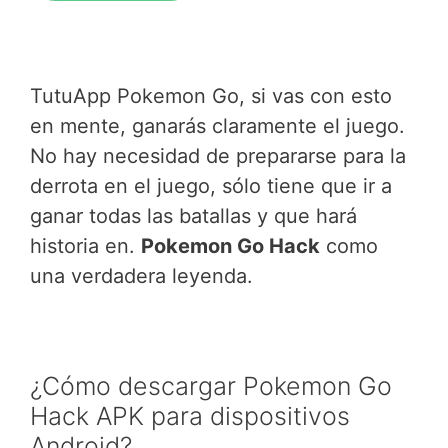
TutuApp Pokemon Go, si vas con esto
en mente, ganarás claramente el juego.
No hay necesidad de prepararse para la
derrota en el juego, sólo tiene que ir a
ganar todas las batallas y que hará
historia en.
Pokemon Go Hack
como
una verdadera leyenda.
¿Cómo descargar Pokemon Go
Hack APK para dispositivos
Android?