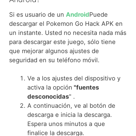
Si es usuario de un
Android
Puede
descargar el Pokemon Go Hack APK en
un instante. Usted no necesita nada más
para descargar este juego, sólo tiene
que mejorar algunos ajustes de
seguridad en su teléfono móvil.
Ve a los ajustes del dispositivo y
activa la opción
"fuentes
desconocidas
" .
A continuación, ve al botón de
descarga e inicia la descarga.
Espera unos minutos a que
finalice la descarga.