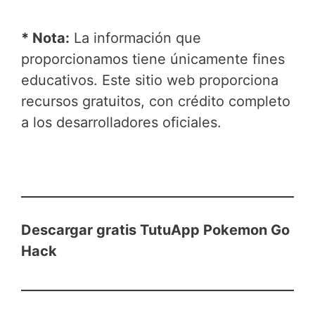
* Nota:
La información que
proporcionamos tiene únicamente fines
educativos. Este sitio web proporciona
recursos gratuitos, con crédito completo
a los desarrolladores oficiales.
Descargar gratis TutuApp Pokemon Go
Hack