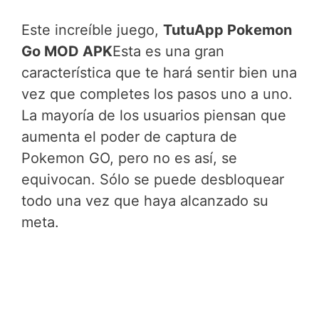
Este increíble juego,
TutuApp Pokemon
Go MOD APK
Esta es una gran
característica que te hará sentir bien una
vez que completes los pasos uno a uno.
La mayoría de los usuarios piensan que
aumenta el poder de captura de
Pokemon GO, pero no es así, se
equivocan. Sólo se puede desbloquear
todo una vez que haya alcanzado su
meta.