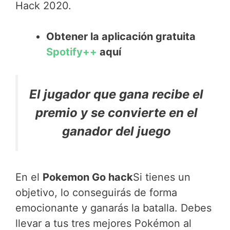
Hack 2020.
Obtener la aplicación gratuita
Spotify++
aquí
El jugador que gana recibe el
premio y se convierte en el
ganador del juego
En el
Pokemon Go hack
Si tienes un
objetivo, lo conseguirás de forma
emocionante y ganarás la batalla. Debes
llevar a tus tres mejores Pokémon al