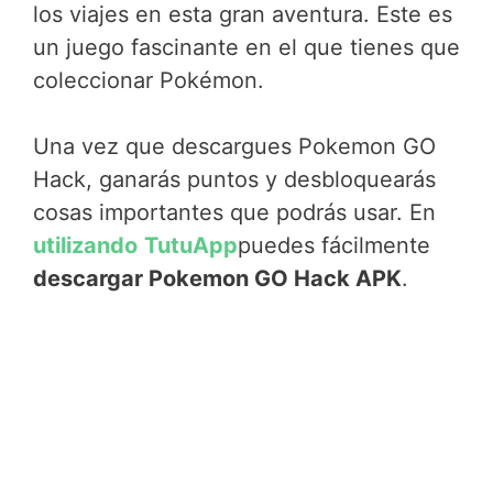
los viajes en esta gran aventura. Este es
un juego fascinante en el que tienes que
coleccionar Pokémon.
Una vez que descargues Pokemon GO
Hack, ganarás puntos y desbloquearás
cosas importantes que podrás usar. En
utilizando
TutuApp
puedes fácilmente
descargar Pokemon GO Hack APK
.