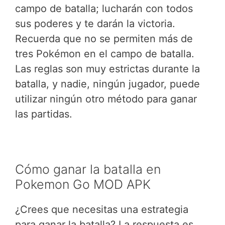
campo de batalla; lucharán con todos
sus poderes y te darán la victoria.
Recuerda que no se permiten más de
tres Pokémon en el campo de batalla.
Las reglas son muy estrictas durante la
batalla, y nadie, ningún jugador, puede
utilizar ningún otro método para ganar
las partidas.
Cómo ganar la batalla en
Pokemon Go MOD APK
¿Crees que necesitas una estrategia
para ganar la batalla? La respuesta es