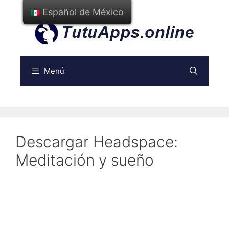
Ir
Español de México
al
contenido
Menú
Descargar Headspace:
Meditación y sueño