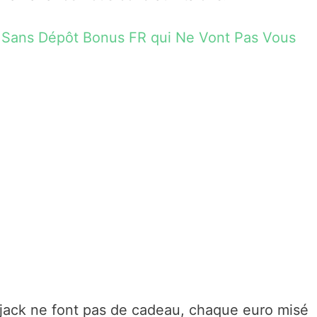
s Sans Dépôt Bonus FR qui Ne Vont Pas Vous
jack ne font pas de cadeau, chaque euro misé