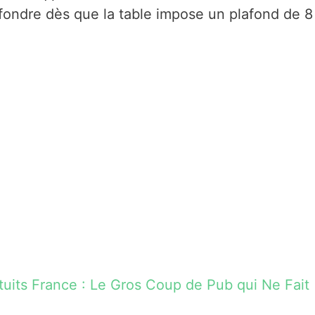
effondre dès que la table impose un plafond de 8
uits France : Le Gros Coup de Pub qui Ne Fait