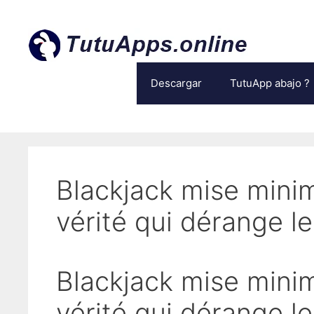
Ir
al
contenido
Descargar
TutuApp abajo ?
Blackjack mise minim
vérité qui dérange l
Blackjack mise minim
vérité qui dérange l