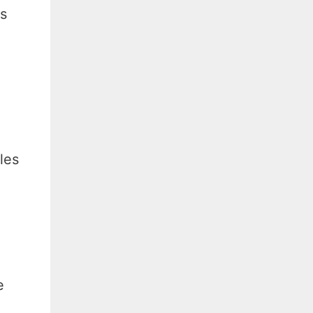
s
les
1
e