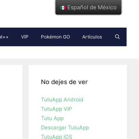
Español de México
at++
VIP
Pokémon GO
Artículos
No dejes de ver
TutuApp Android
TutuApp VIP
Tutu App
Descargar TutuApp
TutuApp iOS