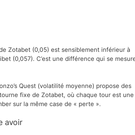
se de Zotabet (0,05) est sensiblement inférieur à
ibet (0,057). C’est une différence qui se mesur
, Gonzo’s Quest (volatilité moyenne) propose des
stourne fixe de Zotabet, où chaque tour est une
mber sur la même case de « perte ».
e avoir