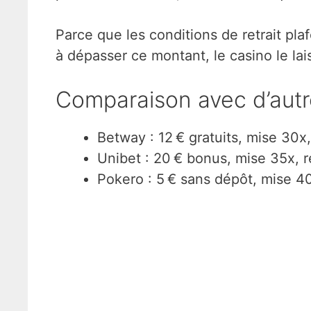
Parce que les conditions de retrait pla
à dépasser ce montant, le casino le lai
Comparaison avec d’autr
Betway : 12 € gratuits, mise 30x
Unibet : 20 € bonus, mise 35x, re
Pokero : 5 € sans dépôt, mise 40x