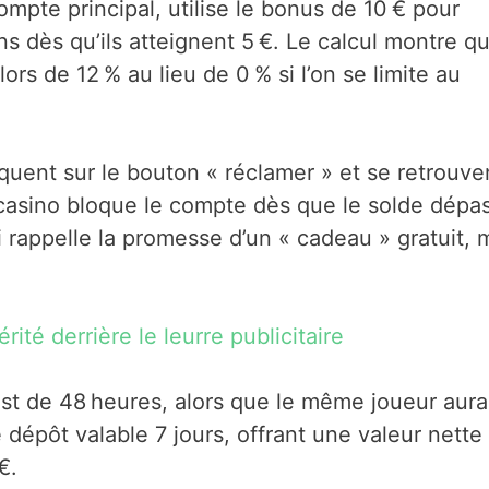
mpte principal, utilise le bonus de 10 € pour
ins dès qu’ils atteignent 5 €. Le calcul montre q
ors de 12 % au lieu de 0 % si l’on se limite au
quent sur le bouton « réclamer » et se retrouve
 casino bloque le compte dès que le solde dépa
i rappelle la promesse d’un « cadeau » gratuit, 
rité derrière le leurre publicitaire
est de 48 heures, alors que le même joueur aura
dépôt valable 7 jours, offrant une valeur nette
€.