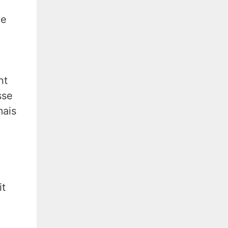
ue
nt
sse
mais
it