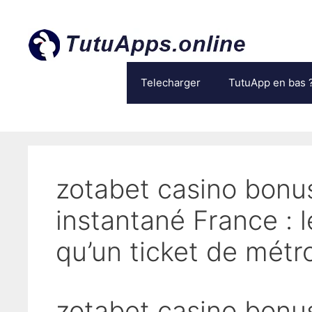
Aller
au
contenu
Telecharger
TutuApp en bas 
zotabet casino bonus
instantané France : 
qu’un ticket de métr
zotabet casino bonus