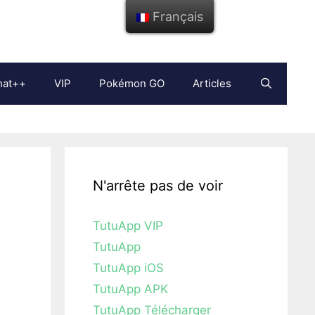
Français
hat++
VIP
Pokémon GO
Articles
N'arrête pas de voir
TutuApp VIP
TutuApp
TutuApp iOS
TutuApp APK
TutuApp Télécharger