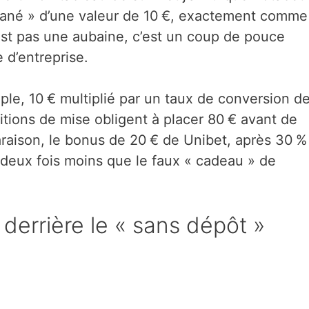
ntané » d’une valeur de 10 €, exactement comme
’est pas une aubaine, c’est un coup de pouce
 d’entreprise.
mple, 10 € multiplié par un taux de conversion d
ditions de mise obligent à placer 80 € avant de
raison, le bonus de 20 € de Unibet, après 30 %
it deux fois moins que le faux « cadeau » de
errière le « sans dépôt »