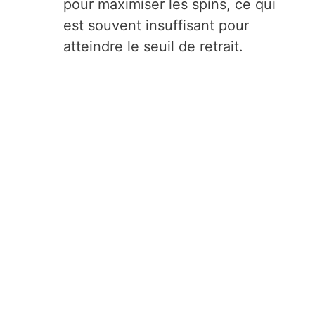
pour maximiser les spins, ce qui
est souvent insuffisant pour
atteindre le seuil de retrait.