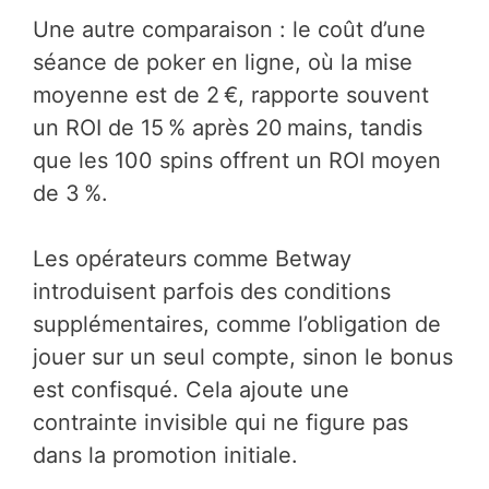
Une autre comparaison : le coût d’une
séance de poker en ligne, où la mise
moyenne est de 2 €, rapporte souvent
un ROI de 15 % après 20 mains, tandis
que les 100 spins offrent un ROI moyen
de 3 %.
Les opérateurs comme Betway
introduisent parfois des conditions
supplémentaires, comme l’obligation de
jouer sur un seul compte, sinon le bonus
est confisqué. Cela ajoute une
contrainte invisible qui ne figure pas
dans la promotion initiale.