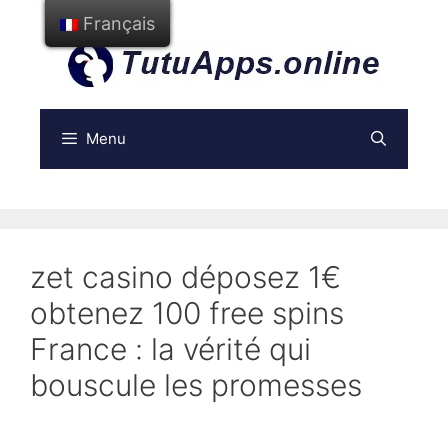
Aller
Français
au
contenu
Menu
zet casino déposez 1€
obtenez 100 free spins
France : la vérité qui
bouscule les promesses