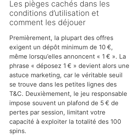
Les pièges cachés dans les
conditions d’utilisation et
comment les déjouer
Premièrement, la plupart des offres
exigent un dépôt minimum de 10 €,
même lorsqu’elles annoncent « 1 € ». La
phrase « déposez 1 € » devient alors une
astuce marketing, car le véritable seuil
se trouve dans les petites lignes des
T&C. Deuxièmement, le jeu responsable
impose souvent un plafond de 5 € de
pertes par session, limitant votre
capacité à exploiter la totalité des 100
spins.