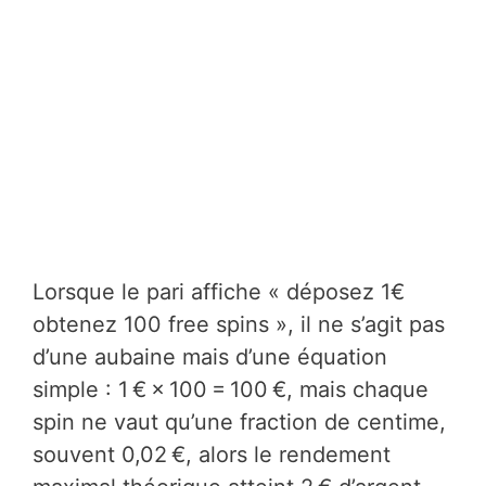
Lorsque le pari affiche « déposez 1€
obtenez 100 free spins », il ne s’agit pas
d’une aubaine mais d’une équation
simple : 1 € × 100 = 100 €, mais chaque
spin ne vaut qu’une fraction de centime,
souvent 0,02 €, alors le rendement