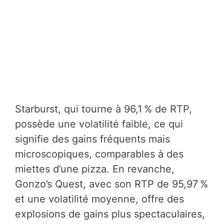
Starburst, qui tourne à 96,1 % de RTP,
possède une volatilité faible, ce qui
signifie des gains fréquents mais
microscopiques, comparables à des
miettes d’une pizza. En revanche,
Gonzo’s Quest, avec son RTP de 95,97 %
et une volatilité moyenne, offre des
explosions de gains plus spectaculaires,