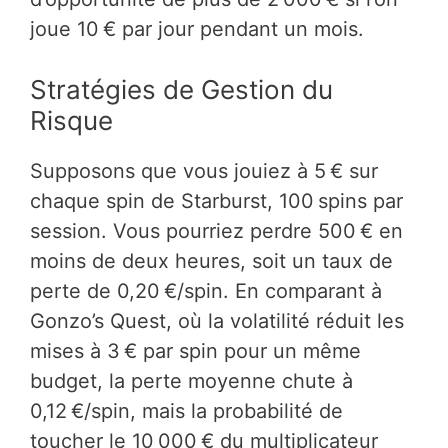
joue 10 € par jour pendant un mois.
Stratégies de Gestion du
Risque
Supposons que vous jouiez à 5 € sur
chaque spin de Starburst, 100 spins par
session. Vous pourriez perdre 500 € en
moins de deux heures, soit un taux de
perte de 0,20 €/spin. En comparant à
Gonzo’s Quest, où la volatilité réduit les
mises à 3 € par spin pour un même
budget, la perte moyenne chute à
0,12 €/spin, mais la probabilité de
toucher le 10 000 € du multiplicateur