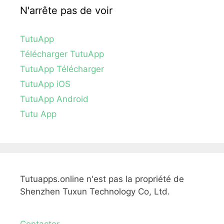
N'arrête pas de voir
TutuApp
Télécharger TutuApp
TutuApp Télécharger
TutuApp iOS
TutuApp Android
Tutu App
Tutuapps.online n'est pas la propriété de
Shenzhen Tuxun Technology Co, Ltd.