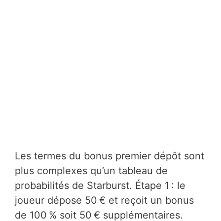
Les termes du bonus premier dépôt sont
plus complexes qu’un tableau de
probabilités de Starburst. Étape 1 : le
joueur dépose 50 € et reçoit un bonus
de 100 % soit 50 € supplémentaires.