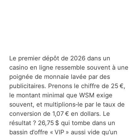
Le premier dépôt de 2026 dans un
casino en ligne ressemble souvent à une
poignée de monnaie lavée par des
publicitaires. Prenons le chiffre de 25 €,
le montant minimal que WSM exige
souvent, et multiplions‑le par le taux de
conversion de 1,07 € en dollars. Le
résultat ? 26,75 $ qui tombe dans un
bassin d’offre « VIP » aussi vide qu’un