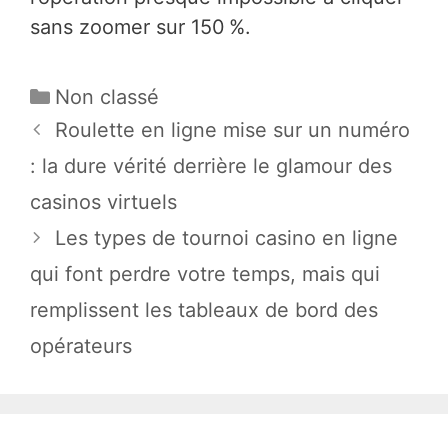
sans zoomer sur 150 %.
Catégories
Non classé
Roulette en ligne mise sur un numéro
: la dure vérité derrière le glamour des
casinos virtuels
Les types de tournoi casino en ligne
qui font perdre votre temps, mais qui
remplissent les tableaux de bord des
opérateurs