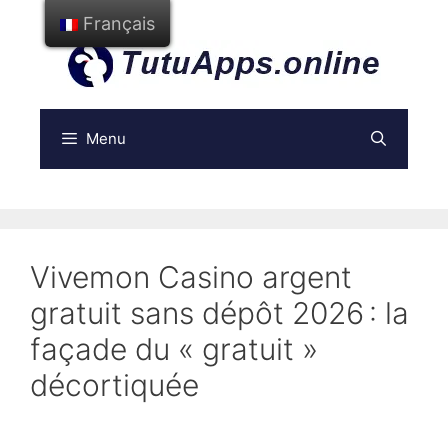
Aller
Français
au
contenu
Menu
Vivemon Casino argent
gratuit sans dépôt 2026 : la
façade du « gratuit »
décortiquée