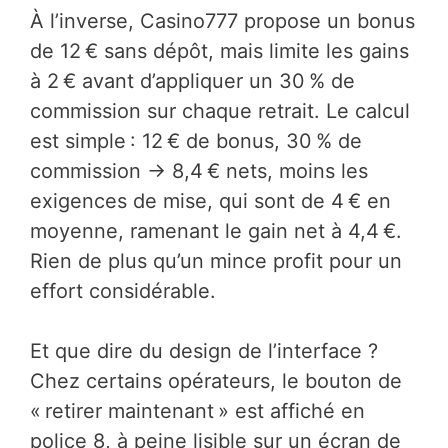
À l’inverse, Casino777 propose un bonus
de 12 € sans dépôt, mais limite les gains
à 2 € avant d’appliquer un 30 % de
commission sur chaque retrait. Le calcul
est simple : 12 € de bonus, 30 % de
commission → 8,4 € nets, moins les
exigences de mise, qui sont de 4 € en
moyenne, ramenant le gain net à 4,4 €.
Rien de plus qu’un mince profit pour un
effort considérable.
Et que dire du design de l’interface ?
Chez certains opérateurs, le bouton de
« retirer maintenant » est affiché en
police 8, à peine lisible sur un écran de