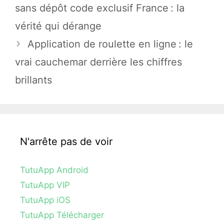
sans dépôt code exclusif France : la
vérité qui dérange
Application de roulette en ligne : le
vrai cauchemar derrière les chiffres
brillants
N'arrête pas de voir
TutuApp Android
TutuApp VIP
TutuApp iOS
TutuApp Télécharger