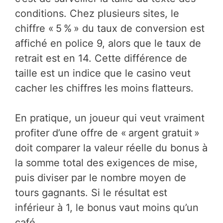
conditions. Chez plusieurs sites, le
chiffre « 5 % » du taux de conversion est
affiché en police 9, alors que le taux de
retrait est en 14. Cette différence de
taille est un indice que le casino veut
cacher les chiffres les moins flatteurs.
En pratique, un joueur qui veut vraiment
profiter d’une offre de « argent gratuit »
doit comparer la valeur réelle du bonus à
la somme total des exigences de mise,
puis diviser par le nombre moyen de
tours gagnants. Si le résultat est
inférieur à 1, le bonus vaut moins qu’un
café.