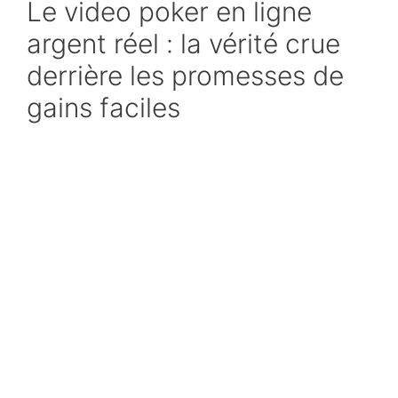
Le video poker en ligne
argent réel : la vérité crue
derrière les promesses de
gains faciles