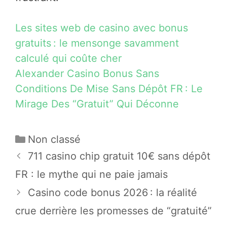
Les sites web de casino avec bonus
gratuits : le mensonge savamment
calculé qui coûte cher
Alexander Casino Bonus Sans
Conditions De Mise Sans Dépôt FR : Le
Mirage Des “Gratuit” Qui Déconne
Catégories
Non classé
711 casino chip gratuit 10€ sans dépôt
FR : le mythe qui ne paie jamais
Casino code bonus 2026 : la réalité
crue derrière les promesses de “gratuité”