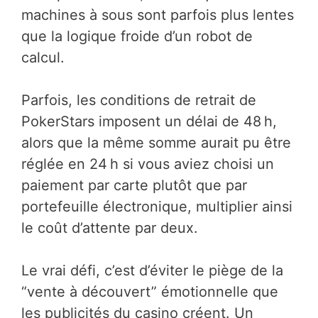
machines à sous sont parfois plus lentes
que la logique froide d’un robot de
calcul.
Parfois, les conditions de retrait de
PokerStars imposent un délai de 48 h,
alors que la même somme aurait pu être
réglée en 24 h si vous aviez choisi un
paiement par carte plutôt que par
portefeuille électronique, multiplier ainsi
le coût d’attente par deux.
Le vrai défi, c’est d’éviter le piège de la
“vente à découvert” émotionnelle que
les publicités du casino créent. Un