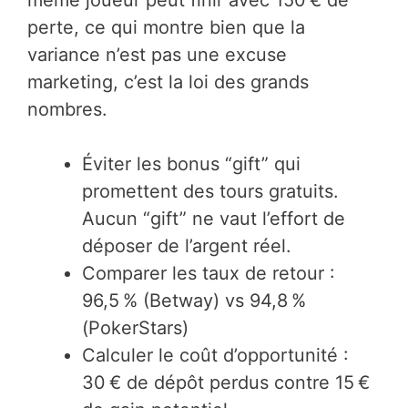
même joueur peut finir avec 150 € de
perte, ce qui montre bien que la
variance n’est pas une excuse
marketing, c’est la loi des grands
nombres.
Éviter les bonus “gift” qui
promettent des tours gratuits.
Aucun “gift” ne vaut l’effort de
déposer de l’argent réel.
Comparer les taux de retour :
96,5 % (Betway) vs 94,8 %
(PokerStars)
Calculer le coût d’opportunité :
30 € de dépôt perdus contre 15 €