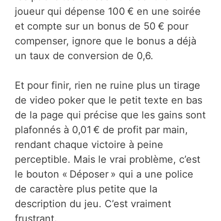
joueur qui dépense 100 € en une soirée
et compte sur un bonus de 50 € pour
compenser, ignore que le bonus a déjà
un taux de conversion de 0,6.
Et pour finir, rien ne ruine plus un tirage
de video poker que le petit texte en bas
de la page qui précise que les gains sont
plafonnés à 0,01 € de profit par main,
rendant chaque victoire à peine
perceptible. Mais le vrai problème, c’est
le bouton « Déposer » qui a une police
de caractère plus petite que la
description du jeu. C’est vraiment
frustrant.