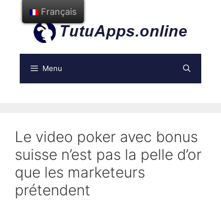
Aller
Français
au
contenu
Menu
Le video poker avec bonus
suisse n’est pas la pelle d’or
que les marketeurs
prétendent