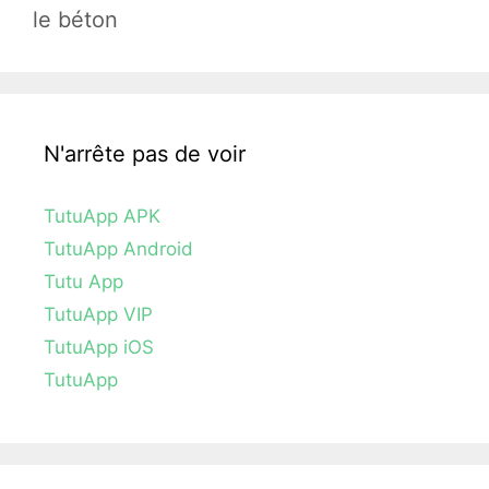
le béton
N'arrête pas de voir
TutuApp APK
TutuApp Android
Tutu App
TutuApp VIP
TutuApp iOS
TutuApp