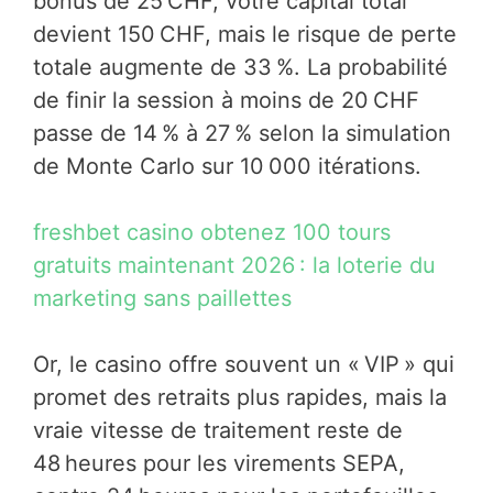
bonus de 25 CHF, votre capital total
devient 150 CHF, mais le risque de perte
totale augmente de 33 %. La probabilité
de finir la session à moins de 20 CHF
passe de 14 % à 27 % selon la simulation
de Monte Carlo sur 10 000 itérations.
freshbet casino obtenez 100 tours
gratuits maintenant 2026 : la loterie du
marketing sans paillettes
Or, le casino offre souvent un « VIP » qui
promet des retraits plus rapides, mais la
vraie vitesse de traitement reste de
48 heures pour les virements SEPA,