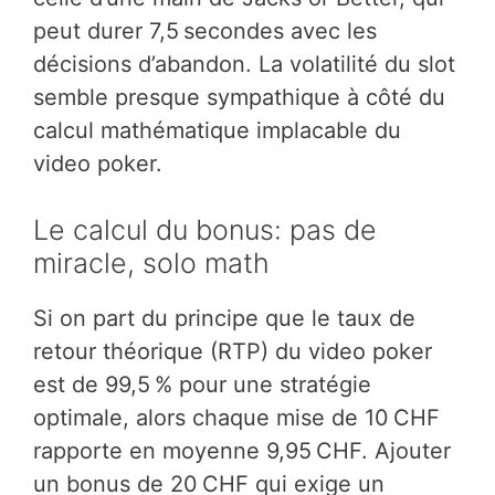
peut durer 7,5 secondes avec les
décisions d’abandon. La volatilité du slot
semble presque sympathique à côté du
calcul mathématique implacable du
video poker.
Le calcul du bonus: pas de
miracle, solo math
Si on part du principe que le taux de
retour théorique (RTP) du video poker
est de 99,5 % pour une stratégie
optimale, alors chaque mise de 10 CHF
rapporte en moyenne 9,95 CHF. Ajouter
un bonus de 20 CHF qui exige un