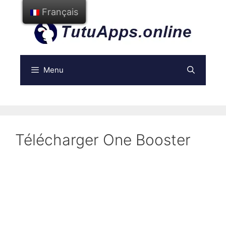
Aller
Français
au
contenu
Menu
Télécharger One Booster