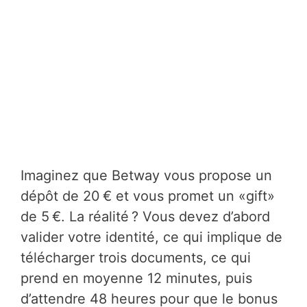
Imaginez que Betway vous propose un
dépôt de 20 € et vous promet un «gift»
de 5 €. La réalité ? Vous devez d’abord
valider votre identité, ce qui implique de
télécharger trois documents, ce qui
prend en moyenne 12 minutes, puis
d’attendre 48 heures pour que le bonus