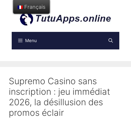
Aller
Français
au
contenu
Menu
Supremo Casino sans
inscription : jeu immédiat
2026, la désillusion des
promos éclair