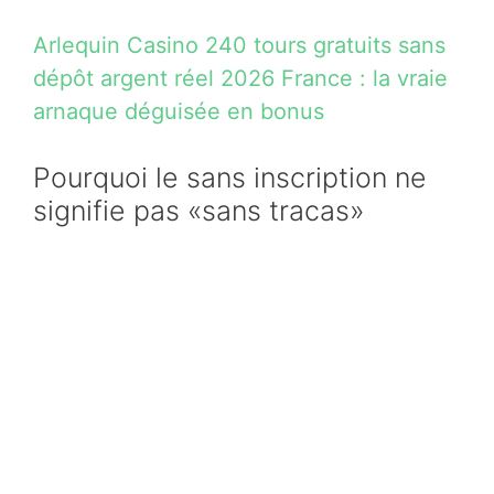
Arlequin Casino 240 tours gratuits sans
dépôt argent réel 2026 France : la vraie
arnaque déguisée en bonus
Pourquoi le sans inscription ne
signifie pas «sans tracas»