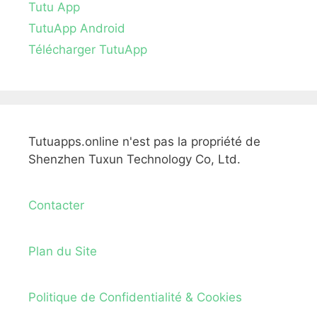
Tutu App
TutuApp Android
Télécharger TutuApp
Tutuapps.online n'est pas la propriété de
Shenzhen Tuxun Technology Co, Ltd.
Contacter
Plan du Site
Politique de Confidentialité & Cookies