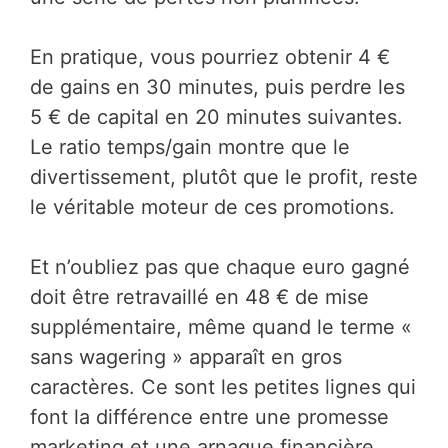
En pratique, vous pourriez obtenir 4 €
de gains en 30 minutes, puis perdre les
5 € de capital en 20 minutes suivantes.
Le ratio temps/gain montre que le
divertissement, plutôt que le profit, reste
le véritable moteur de ces promotions.
Et n’oubliez pas que chaque euro gagné
doit être retravaillé en 48 € de mise
supplémentaire, même quand le terme «
sans wagering » apparaît en gros
caractères. Ce sont les petites lignes qui
font la différence entre une promesse
marketing et une arnaque financière.