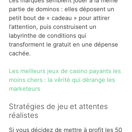
ces marques semblent jouer à la même
partie de dominos : elles déposent un
petit bout de « cadeau » pour attirer
l’attention, puis construisent un
labyrinthe de conditions qui
transforment le gratuit en une dépense
cachée.
Les meilleurs jeux de casino payants les
moins chers : la vérité qui dérange les
marketeurs
Stratégies de jeu et attentes
réalistes
Si vous décidez de mettre à profit les 50