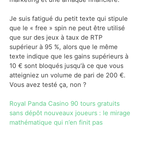
Je suis fatigué du petit texte qui stipule
que le « free » spin ne peut être utilisé
que sur des jeux à taux de RTP
supérieur à 95 %, alors que le même
texte indique que les gains supérieurs à
10 € sont bloqués jusqu’à ce que vous
atteigniez un volume de pari de 200 €.
Vous avez testé ça, non ?
Royal Panda Casino 90 tours gratuits
sans dépôt nouveaux joueurs : le mirage
mathématique qui n’en finit pas