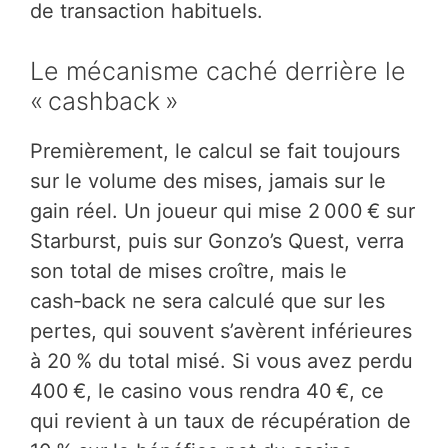
de transaction habituels.
Le mécanisme caché derrière le
« cashback »
Premièrement, le calcul se fait toujours
sur le volume des mises, jamais sur le
gain réel. Un joueur qui mise 2 000 € sur
Starburst, puis sur Gonzo’s Quest, verra
son total de mises croître, mais le
cash‑back ne sera calculé que sur les
pertes, qui souvent s’avèrent inférieures
à 20 % du total misé. Si vous avez perdu
400 €, le casino vous rendra 40 €, ce
qui revient à un taux de récupération de