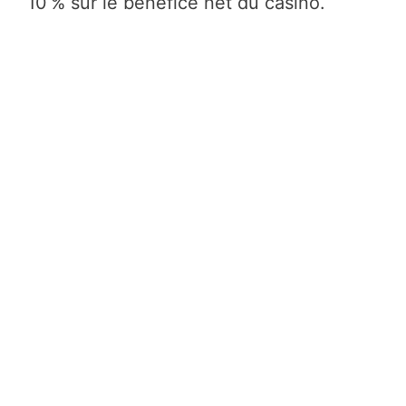
10 % sur le bénéfice net du casino.