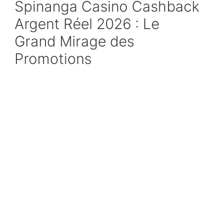
Spinanga Casino Cashback
Argent Réel 2026 : Le
Grand Mirage des
Promotions