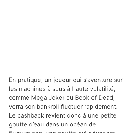
En pratique, un joueur qui s’aventure sur
les machines à sous à haute volatilité,
comme Mega Joker ou Book of Dead,
verra son bankroll fluctuer rapidement.
Le cashback revient donc à une petite
goutte d’eau dans un océan de