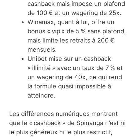
cashback mais impose un plafond
de 100 € et un wagering de 25x.
Winamax, quant à lui, offre un
bonus « vip » de 5 % sans plafond,
mais limite les retraits à 200 €
mensuels.
Unibet mise sur un cashback
« illimité » avec un taux de 7 % et
un wagering de 40x, ce qui rend
la formule quasi impossible à
atteindre.
Les différences numériques montrent
que le « cashback » de Spinanga n’est ni
le plus généreux ni le plus restrictif,