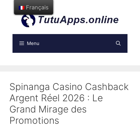
Aller
Français
au
contenu
Menu
Spinanga Casino Cashback
Argent Réel 2026 : Le
Grand Mirage des
Promotions