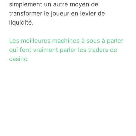
simplement un autre moyen de
transformer le joueur en levier de
liquidité.
Les meilleures machines à sous à parler
qui font vraiment parler les traders de
casino