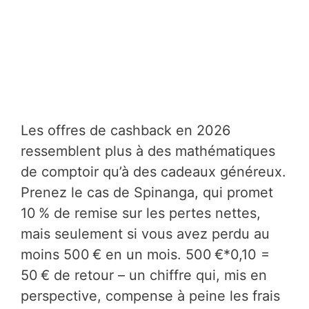
Les offres de cashback en 2026
ressemblent plus à des mathématiques
de comptoir qu’à des cadeaux généreux.
Prenez le cas de Spinanga, qui promet
10 % de remise sur les pertes nettes,
mais seulement si vous avez perdu au
moins 500 € en un mois. 500 €*0,10 =
50 € de retour – un chiffre qui, mis en
perspective, compense à peine les frais