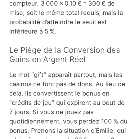
compteur. 3 000 × 0,10 € = 300 € de
mise, soit le même total requis, mais la
probabilité d’atteindre le seuil est
inférieure à 5 %.
Le Piège de la Conversion des
Gains en Argent Réel
Le mot “gift” apparaît partout, mais les
casinos ne font pas de dons. Au lieu de
cela, ils convertissent le bonus en
“crédits de jeu” qui expirent au bout de
7 jours. Si vous ne jouez pas
quotidiennement, vous perdez 100 % du
bonus. Prenons la situation d’Émilie, qui