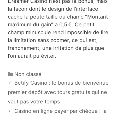
Dreamer Casino n’est pas le bonus, mais
la façon dont le design de l’interface
cache la petite taille du champ “Montant
maximum du gain” à 0,5 €. Ce petit
champ minuscule rend impossible de lire
la limitation sans zoomer, ce qui est,
franchement, une irritation de plus que
l’on aurait pu éviter.
Catégories
Non classé
Betify Casino : le bonus de bienvenue
premier dépôt avec tours gratuits qui ne
vaut pas votre temps
Casino en ligne payer par chèque : la