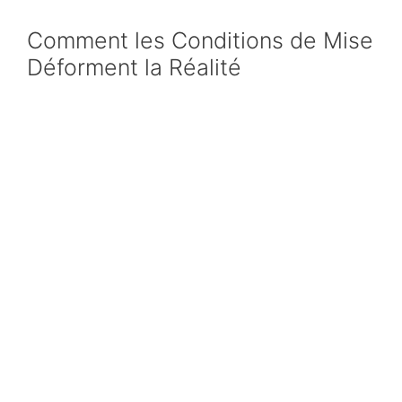
Comment les Conditions de Mise
Déforment la Réalité