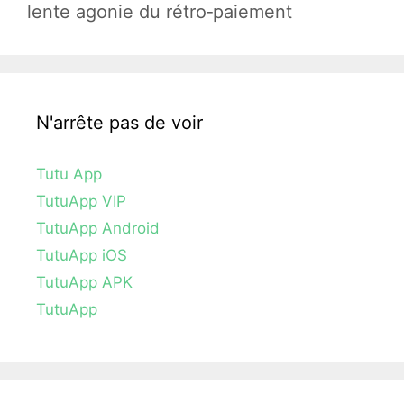
lente agonie du rétro‑paiement
N'arrête pas de voir
Tutu App
TutuApp VIP
TutuApp Android
TutuApp iOS
TutuApp APK
TutuApp