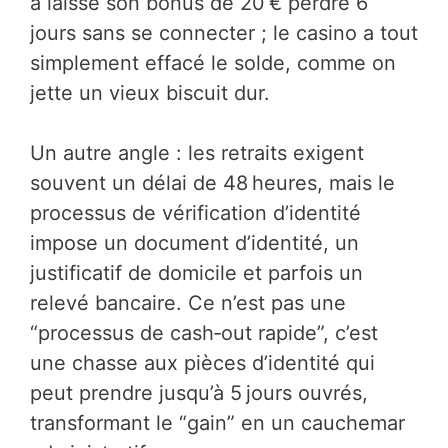
a laissé son bonus de 20 € perdre 6
jours sans se connecter ; le casino a tout
simplement effacé le solde, comme on
jette un vieux biscuit dur.
Un autre angle : les retraits exigent
souvent un délai de 48 heures, mais le
processus de vérification d’identité
impose un document d’identité, un
justificatif de domicile et parfois un
relevé bancaire. Ce n’est pas une
“processus de cash‑out rapide”, c’est
une chasse aux pièces d’identité qui
peut prendre jusqu’à 5 jours ouvrés,
transformant le “gain” en un cauchemar