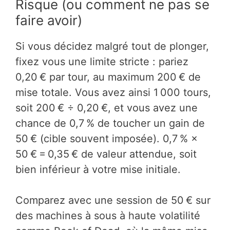
Risque (ou comment ne pas se
faire avoir)
Si vous décidez malgré tout de plonger,
fixez vous une limite stricte : pariez
0,20 € par tour, au maximum 200 € de
mise totale. Vous avez ainsi 1 000 tours,
soit 200 € ÷ 0,20 €, et vous avez une
chance de 0,7 % de toucher un gain de
50 € (cible souvent imposée). 0,7 % ×
50 € = 0,35 € de valeur attendue, soit
bien inférieur à votre mise initiale.
Comparez avec une session de 50 € sur
des machines à sous à haute volatilité