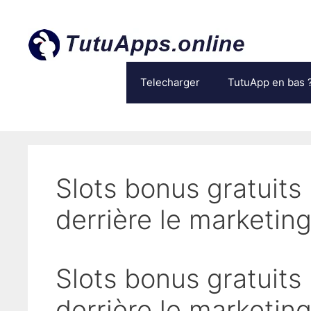
Aller
au
contenu
Telecharger
TutuApp en bas 
Slots bonus gratuits 
derrière le marketin
Slots bonus gratuits 
derrière le marketin