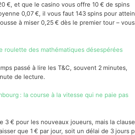
€, et que le casino vous offre 10 € de spins
yenne 0,07 €, il vous faut 143 spins pour attei
 pousse à miser 0,25 € dès le premier tour – vous
aie roulette des mathématiques désespérées
emps passé à lire les T&C, souvent 2 minutes,
nute de lecture.
ourg : la course à la vitesse qui ne paie pas
e 3 € pour les nouveaux joueurs, mais la claus
sser que 1 € par jour, soit un délai de 3 jours 