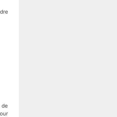
ndre
e de
pour