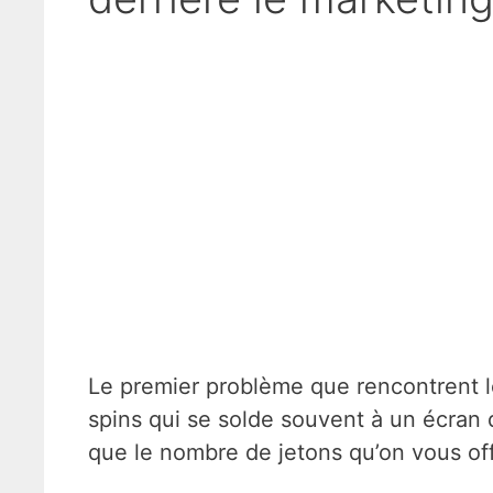
Le premier problème que rencontrent le
spins qui se solde souvent à un écran 
que le nombre de jetons qu’on vous off