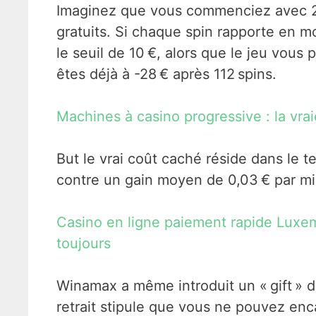
Imaginez que vous commenciez avec 20 
gratuits. Si chaque spin rapporte en mo
le seuil de 10 €, alors que le jeu vous
êtes déjà à -28 € après 112 spins.
Machines à casino progressive : la vr
But le vrai coût caché réside dans le t
contre un gain moyen de 0,03 € par mi
Casino en ligne paiement rapide Luxemb
toujours
Winamax a même introduit un « gift » d
retrait stipule que vous ne pouvez encai