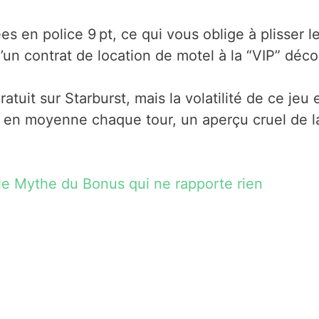
s en police 9 pt, ce qui vous oblige à plisser l
un contrat de location de motel à la “VIP” déco
tuit sur Starburst, mais la volatilité de ce jeu 
 € en moyenne chaque tour, un aperçu cruel de l
le Mythe du Bonus qui ne rapporte rien