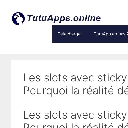
Aller
au
contenu
Telecharger
TutuApp en bas 
Les slots avec sticky
Pourquoi la réalité d
Les slots avec sticky
Pourquoi la réalité d