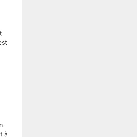
t
est
n.
t à