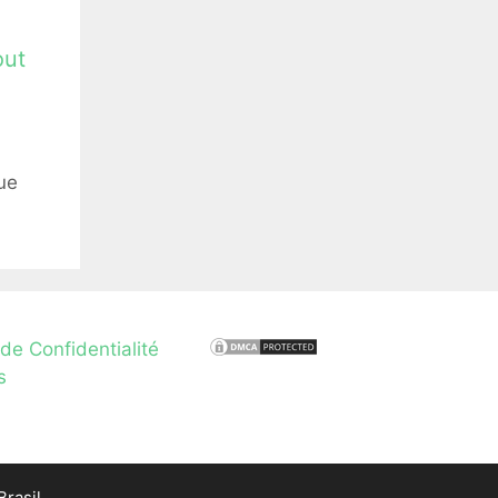
out
ue
 de Confidentialité
s
rasil