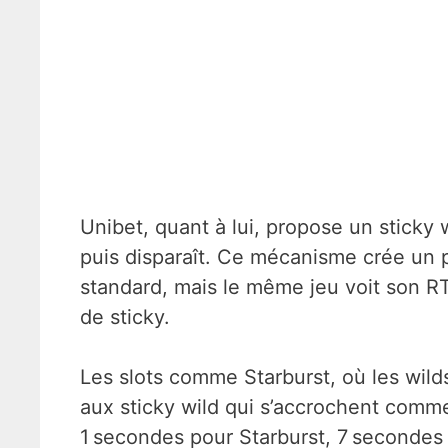
Unibet, quant à lui, propose un sticky 
puis disparaît. Ce mécanisme crée un pi
standard, mais le même jeu voit son R
de sticky.
Les slots comme Starburst, où les wil
aux sticky wild qui s’accrochent comme
1 secondes pour Starburst, 7 secondes 