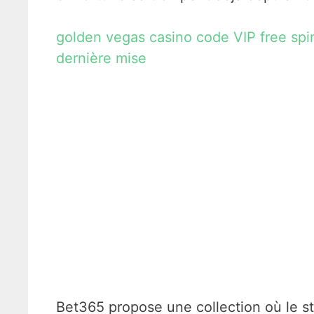
golden vegas casino code VIP free spi
dernière mise
Bet365 propose une collection où le sti