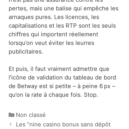
pertes, mais une balise qui empêche les
arnaques pures. Les licences, les
capitalisations et les RTP sont les seuls
chiffres qui importent réellement
lorsqu’on veut éviter les leurres
publicitaires.
Et puis, il faut vraiment admettre que
l’icône de validation du tableau de bord
de Betway est si petite – à peine 6 px –
qu’on la rate à chaque fois. Stop.
Catégories
Non classé
Les “nine casino bonus sans dépôt