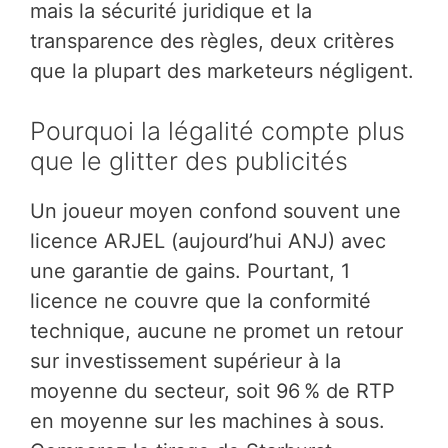
mais la sécurité juridique et la
transparence des règles, deux critères
que la plupart des marketeurs négligent.
Pourquoi la légalité compte plus
que le glitter des publicités
Un joueur moyen confond souvent une
licence ARJEL (aujourd’hui ANJ) avec
une garantie de gains. Pourtant, 1
licence ne couvre que la conformité
technique, aucune ne promet un retour
sur investissement supérieur à la
moyenne du secteur, soit 96 % de RTP
en moyenne sur les machines à sous.