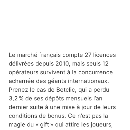
Le marché français compte 27 licences
délivrées depuis 2010, mais seuls 12
opérateurs survivent à la concurrence
acharnée des géants internationaux.
Prenez le cas de Betclic, qui a perdu
3,2 % de ses dépôts mensuels l’an
dernier suite à une mise à jour de leurs
conditions de bonus. Ce n’est pas la
magie du « gift » qui attire les joueurs,