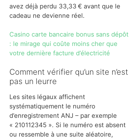
avez déjà perdu 33,33 € avant que le
cadeau ne devienne réel.
Casino carte bancaire bonus sans dépôt
: le mirage qui coûte moins cher que
votre dernière facture d’électricité
Comment vérifier qu’un site n’est
pas un leurre
Les sites légaux affichent
systématiquement le numéro
d’enregistrement ANJ – par exemple
« 210112345 ». Si le numéro est absent
ou ressemble à une suite aléatoire,