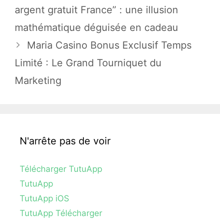
argent gratuit France” : une illusion
mathématique déguisée en cadeau
Maria Casino Bonus Exclusif Temps
Limité : Le Grand Tourniquet du
Marketing
N'arrête pas de voir
Télécharger TutuApp
TutuApp
TutuApp iOS
TutuApp Télécharger