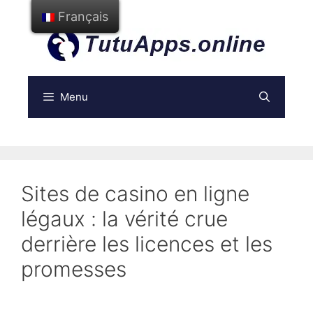
Aller
Français
au
contenu
Menu
Sites de casino en ligne
légaux : la vérité crue
derrière les licences et les
promesses