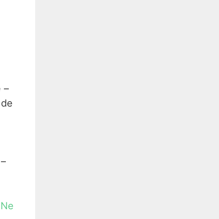
 –
 de
 –
 Ne