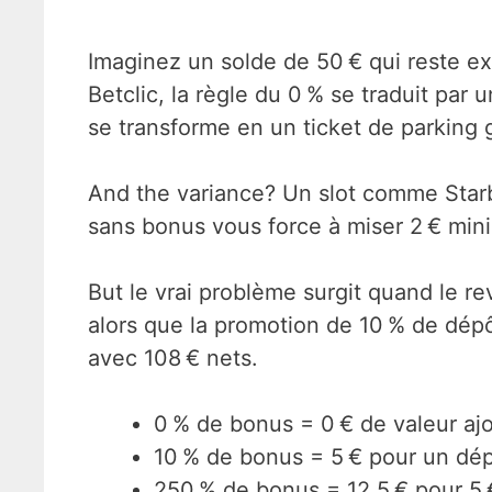
Imaginez un solde de 50 € qui reste e
Betclic, la règle du 0 % se traduit par u
se transforme en un ticket de parking g
And the variance? Un slot comme Starbur
sans bonus vous force à miser 2 € minim
But le vrai problème surgit quand le r
alors que la promotion de 10 % de dépô
avec 108 € nets.
0 % de bonus = 0 € de valeur aj
10 % de bonus = 5 € pour un dép
250 % de bonus = 12,5 € pour 5 