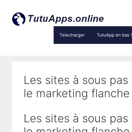
Aller
au
contenu
Telecharger
TutuApp en bas 
Les sites à sous pas
le marketing flanche 
Les sites à sous pas
le marketing flanche 