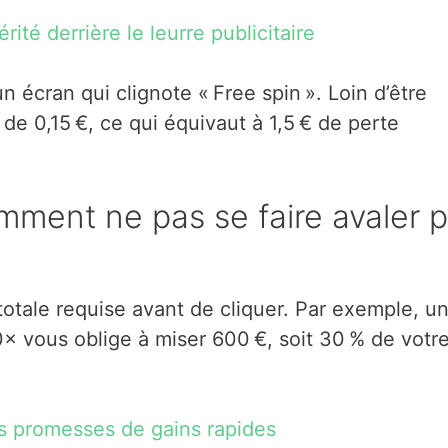
rité derrière le leurre publicitaire
un écran qui clignote « Free spin ». Loin d’être
de 0,15 €, ce qui équivaut à 1,5 € de perte
omment ne pas se faire avaler p
 totale requise avant de cliquer. Par exemple, u
 vous oblige à miser 600 €, soit 30 % de votr
les promesses de gains rapides