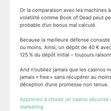
Or la comparaison avec les machines à 
volatilité comme Book of Dead peut pe
probable d’un bonus mal calculé.
Because la meilleure défense consiste à
ou moins. Ainsi, un dépôt de 40 € ave
125 % du dépôt initial – toujours rais
And n’oubliez jamais que les casinos n
jamais « free » sans récupérer au moins
déception d’une promesse non tenue.
Apprenez à choisir un casino sécurisé 
marketing