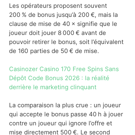
Les opérateurs proposent souvent
200 % de bonus jusqu’à 200 €, mais la
clause de mise de 40 × signifie que le
joueur doit jouer 8 000 € avant de
pouvoir retirer le bonus, soit l’équivalent
de 160 parties de 50 € de mise.
Casinozer Casino 170 Free Spins Sans
Dépôt Code Bonus 2026 : la réalité
derrière le marketing clinquant
La comparaison la plus crue : un joueur
qui accepte le bonus passe 40 h à jouer
contre un joueur qui ignore l’offre et
mise directement 500 €. Le second