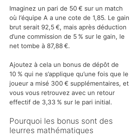
Imaginez un pari de 50 € sur un match
où l’équipe A a une cote de 1,85. Le gain
brut serait 92,5 €, mais après déduction
d’une commission de 5 % sur le gain, le
net tombe à 87,88 €.
Ajoutez à cela un bonus de dépôt de
10 % qui ne s’applique qu’une fois que le
joueur a misé 300 € supplémentaires, et
vous vous retrouvez avec un retour
effectif de 3,33 % sur le pari initial.
Pourquoi les bonus sont des
leurres mathématiques