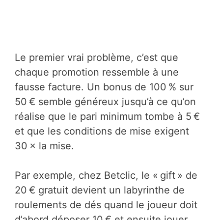
Le premier vrai problème, c’est que
chaque promotion ressemble à une
fausse facture. Un bonus de 100 % sur
50 € semble généreux jusqu’à ce qu’on
réalise que le pari minimum tombe à 5 €
et que les conditions de mise exigent
30 × la mise.
Par exemple, chez Betclic, le « gift » de
20 € gratuit devient un labyrinthe de
roulements de dés quand le joueur doit
d’abord déposer 10 € et ensuite jouer