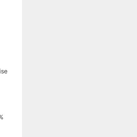
ise
 %