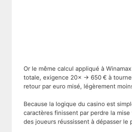
Or le même calcul appliqué à Winamax 
totale, exigence 20× → 650 € à tourner
retour par euro misé, légèrement moin
Because la logique du casino est simple 
caractères finissent par perdre la mise
des joueurs réussissent à dépasser le 