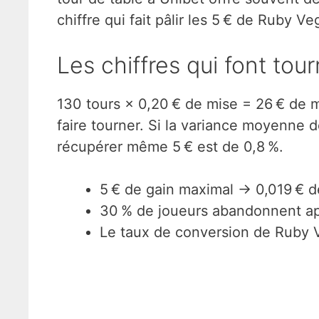
chiffre qui fait pâlir les 5 € de Ruby Ve
Les chiffres qui font tour
130 tours × 0,20 € de mise = 26 € de m
faire tourner. Si la variance moyenne d
récupérer même 5 € est de 0,8 %.
5 € de gain maximal → 0,019 € d
30 % de joueurs abandonnent apr
Le taux de conversion de Ruby 