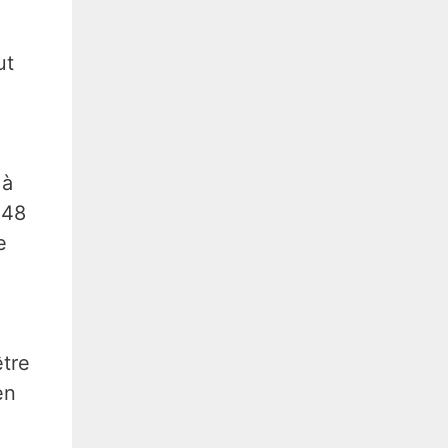
ut
 à
 48
e
être
en