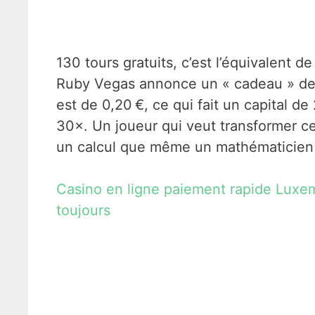
130 tours gratuits, c’est l’équivalent 
Ruby Vegas annonce un « cadeau » de 
est de 0,20 €, ce qui fait un capital d
30×. Un joueur qui veut transformer ces
un calcul que même un mathématicien 
Casino en ligne paiement rapide Luxemb
toujours