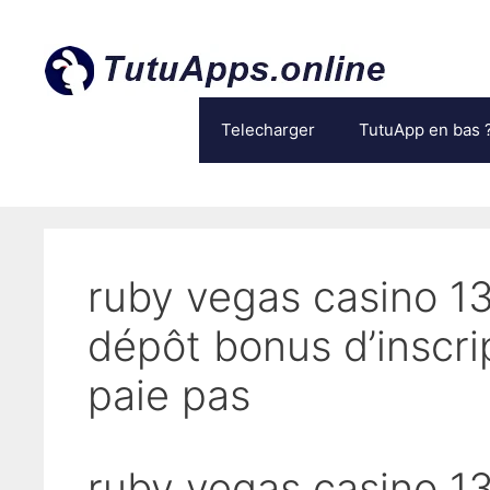
Aller
au
contenu
Telecharger
TutuApp en bas 
ruby vegas casino 13
dépôt bonus d’inscrip
paie pas
ruby vegas casino 13