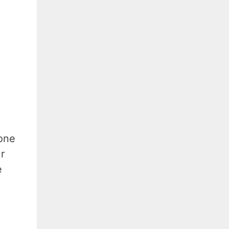
one
r
e