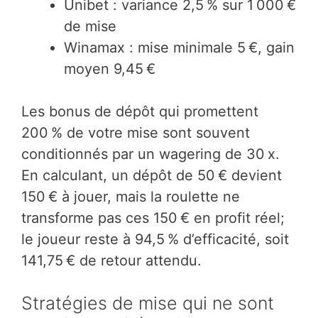
Unibet : variance 2,5 % sur 1 000 €
de mise
Winamax : mise minimale 5 €, gain
moyen 9,45 €
Les bonus de dépôt qui promettent
200 % de votre mise sont souvent
conditionnés par un wagering de 30 x.
En calculant, un dépôt de 50 € devient
150 € à jouer, mais la roulette ne
transforme pas ces 150 € en profit réel;
le joueur reste à 94,5 % d’efficacité, soit
141,75 € de retour attendu.
Stratégies de mise qui ne sont