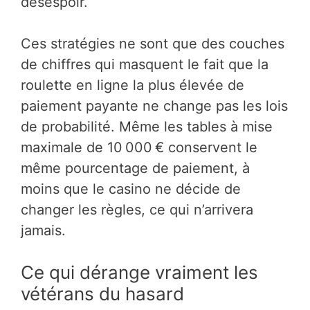
désespoir.
Ces stratégies ne sont que des couches
de chiffres qui masquent le fait que la
roulette en ligne la plus élevée de
paiement payante ne change pas les lois
de probabilité. Même les tables à mise
maximale de 10 000 € conservent le
même pourcentage de paiement, à
moins que le casino ne décide de
changer les règles, ce qui n’arrivera
jamais.
Ce qui dérange vraiment les
vétérans du hasard