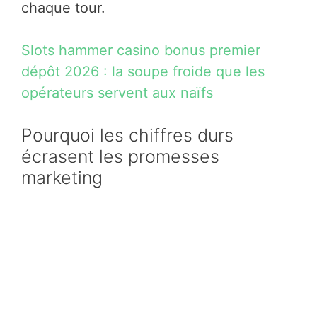
chaque tour.
Slots hammer casino bonus premier
dépôt 2026 : la soupe froide que les
opérateurs servent aux naïfs
Pourquoi les chiffres durs
écrasent les promesses
marketing