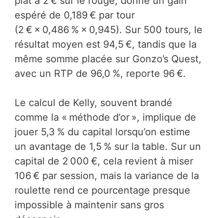
plat à 2 € sur le rouge, donne un gain
espéré de 0,189 € par tour
(2 € × 0,486 % × 0,945). Sur 500 tours, le
résultat moyen est 94,5 €, tandis que la
même somme placée sur Gonzo’s Quest,
avec un RTP de 96,0 %, reporte 96 €.
Le calcul de Kelly, souvent brandé
comme la « méthode d’or », implique de
jouer 5,3 % du capital lorsqu’on estime
un avantage de 1,5 % sur la table. Sur un
capital de 2 000 €, cela revient à miser
106 € par session, mais la variance de la
roulette rend ce pourcentage presque
impossible à maintenir sans gros