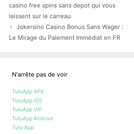
casino free spins sans depot qui vous
laissent sur le carreau
Jokersino Casino Bonus Sans Wager :
Le Mirage du Paiement Immédiat en FR
N'arrête pas de voir
TutuApp APK
TutuApp iOS
TutuApp VIP
TutuApp Android
Tutu App