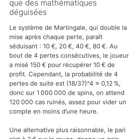
que des mathématiques
déguisées
Le système de Martingale, qui double la
mise après chaque perte, paraît
séduisant : 10 €, 20 €, 40 €, 80 €. Au
bout de 4 pertes consécutives, le joueur
a misé 150 € pour récupérer 10 € de
profit. Cependant, la probabilité de 4
pertes de suite est (18/37)^4 ≈ 0,12 %,
donc sur 1 000 000 de spins, on attend
120 000 cas ruinés, assez pour vider un
compte en moins d’une heure.
Une alternative plus raisonnable, le pari