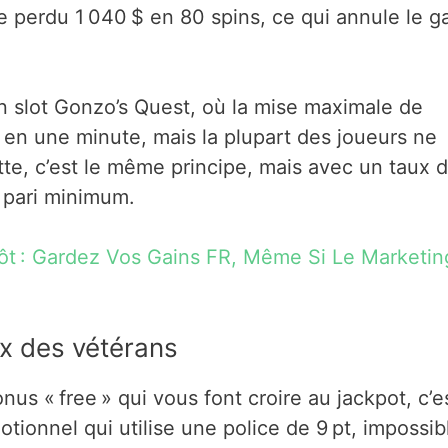
e perdu 1 040 $ en 80 spins, ce qui annule le g
un slot Gonzo’s Quest, où la mise maximale de
 en une minute, mais la plupart des joueurs ne
tte, c’est le même principe, mais avec un taux 
 pari minimum.
t : Gardez Vos Gains FR, Même Si Le Marketin
ux des vétérans
us « free » qui vous font croire au jackpot, c’e
ionnel qui utilise une police de 9 pt, impossib