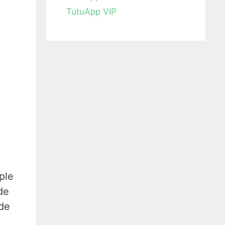
TutuApp VIP
ple
de
de