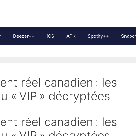
?
Deezer++
iOS
APK
Spotify++
Snapc
ent réel canadien : les
u « VIP » décryptées
ent réel canadien : les
u « VIP » décryptées