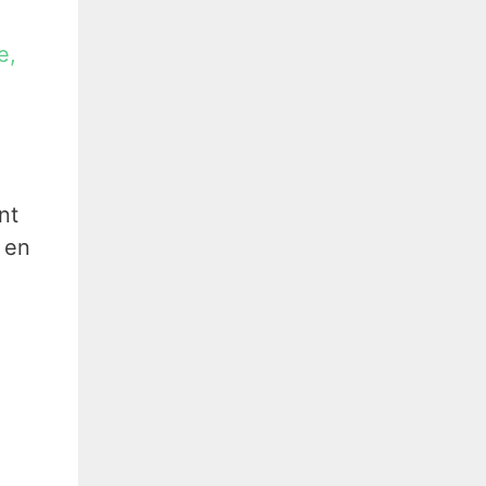
e,
nt
 en