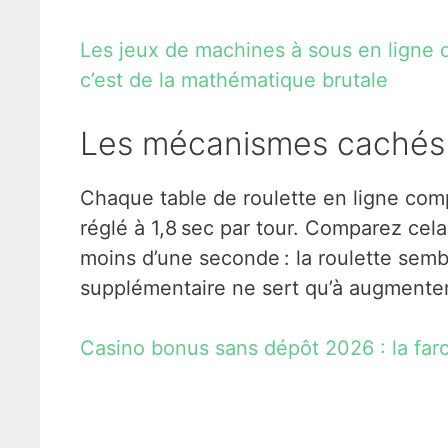
Les jeux de machines à sous en ligne qu
c’est de la mathématique brutale
Les mécanismes cachés de
Chaque table de roulette en ligne co
réglé à 1,8 sec par tour. Comparez cela
moins d’une seconde : la roulette semb
supplémentaire ne sert qu’à augmenter 
Casino bonus sans dépôt 2026 : la farc