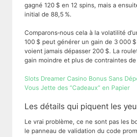
gagné 120 $ en 12 spins, mais a ensuit
initial de 88,5 %.
Comparons‑nous cela à la volatilité d’
100 $ peut générer un gain de 3 000 $
voient jamais dépasser 200 $. La roule
gain moindre et plus de contraintes de
Slots Dreamer Casino Bonus Sans Dépô
Vous Jette des “Cadeaux” en Papier
Les détails qui piquent les ye
Le vrai problème, ce ne sont pas les bon
le panneau de validation du code promot