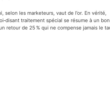
ui, selon les marketeurs, vaut de l’or. En vérité,
 soi‑disant traitement spécial se résume à un bo
 un retour de 25 % qui ne compense jamais le ta