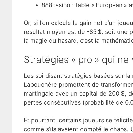
888casino : table « European » 
Or, si l’on calcule le gain net d’un jo
résultat moyen est de -85 $, soit une p
la magie du hasard, c’est la mathémati
Stratégies « pro » qui ne 
Les soi‑disant stratégies basées sur l
Labouchère promettent de transformer 
martingale avec un capital de 200 $, d
pertes consécutives (probabilité de 0,
Et pourtant, certains joueurs se félici
comme s’ils avaient dompté le chaos. 