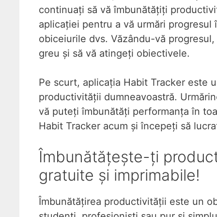
continuați să vă îmbunătățiți productivit
aplicației pentru a vă urmări progresul
obiceiurile dvs. Văzându-vă progresul, 
greu și să vă atingeți obiectivele.
Pe scurt, aplicația Habit Tracker este
productivității dumneavoastră. Urmărind
vă puteți îmbunătăți performanța în to
Habit Tracker acum și începeți să lucraț
Îmbunătățește-ți product
gratuite și imprimabile!
Îmbunătățirea productivității este un o
studenți, profesioniști sau pur și simp