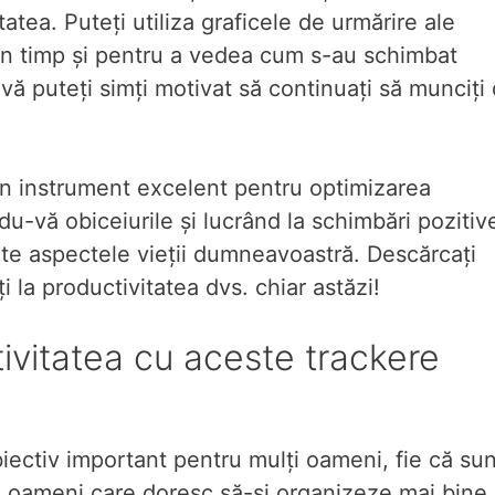
atea. Puteți utiliza graficele de urmărire ale
 în timp și pentru a vedea cum s-au schimbat
vă puteți simți motivat să continuați să munciți 
 un instrument excelent pentru optimizarea
u-vă obiceiurile și lucrând la schimbări pozitiv
ate aspectele vieții dumneavoastră. Descărcați
i la productivitatea dvs. chiar astăzi!
ivitatea cu aceste trackere
biectiv important pentru mulți oameni, fie că sun
lu oameni care doresc să-și organizeze mai bine