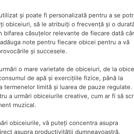
tilizat și poate fi personalizată pentru a se potr
 obiceiuri, să le atribuiți o frecvență și o durat
in bifarea căsuțelor relevante de fiecare dată câ
 adăuga note pentru fiecare obicei pentru a vă
provocările și succesele.
 urmări o mare varietate de obiceiuri, de la obice
onsumul de apă și exercițiile fizice, până la
a termenelor limită și luarea de pauze regulate.
tru a urmări obiceiurile creative, cum ar fi să scr
ument muzical.
ări obiceiurile, vă puteți concentra asupra
rect asupra productivității dumneavoastră.