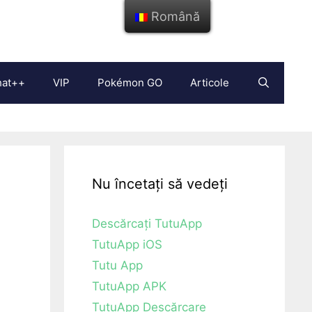
Română
hat++
VIP
Pokémon GO
Articole
Nu încetați să vedeți
Descărcați TutuApp
TutuApp iOS
Tutu App
TutuApp APK
TutuApp Descărcare