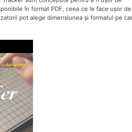
 Tracker sunt concepute pentru a fi ușor de
isponibile în format PDF, ceea ce le face ușor de
izatorii pot alege dimensiunea și formatul pe ca