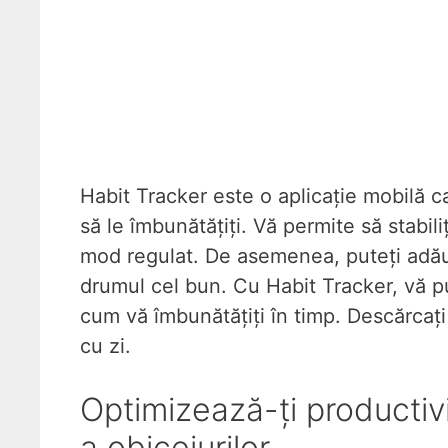
Habit Tracker este o aplicație mobilă ca
să le îmbunătățiți. Vă permite să stabiliț
mod regulat. De asemenea, puteți adău
drumul cel bun. Cu Habit Tracker, vă pu
cum vă îmbunătățiți în timp. Descărcați
cu zi.
Optimizează-ți productivi
a obiceiurilor