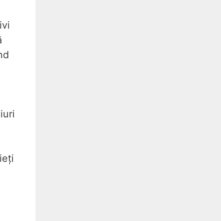
ivi
ă
nd
iuri
ieți