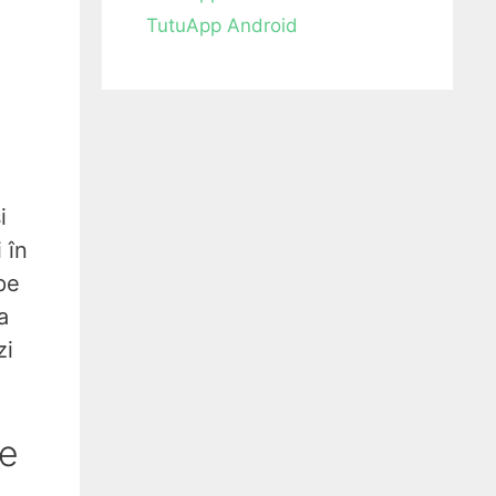
TutuApp Android
i
 în
pe
a
zi
re