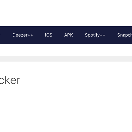
?
Deezer++
iOS
APK
Spotify++
Snapc
cker