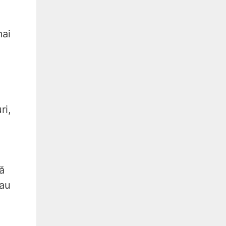
mai
ri,
ă
sau