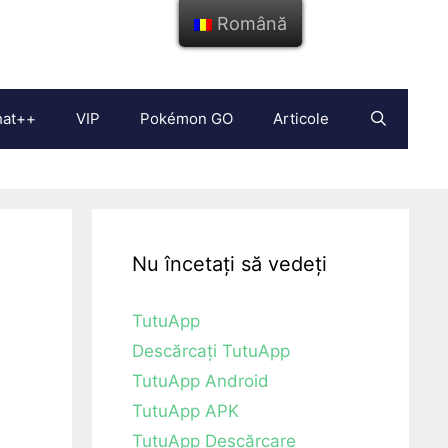
Română
hat++
VIP
Pokémon GO
Articole
Nu încetați să vedeți
TutuApp
Descărcați TutuApp
TutuApp Android
TutuApp APK
TutuApp Descărcare