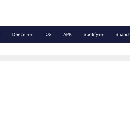
?
Deezer++
iOS
APK
Spotify++
Snapc