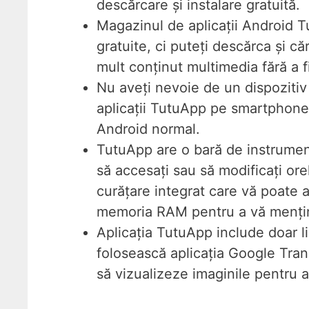
descărcare și instalare gratuită.
Magazinul de aplicații Android Tu
gratuite, ci puteți descărca și că
mult conținut multimedia fără a fi
Nu aveți nevoie de un dispozitiv
aplicații TutuApp pe smartphone
Android normal.
TutuApp are o bară de instrumen
să accesați sau să modificați ore
curățare integrat care vă poate aj
memoria RAM pentru a vă menține
Aplicația TutuApp include doar lim
folosească aplicația Google Trans
să vizualizeze imaginile pentru 