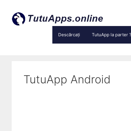
Treci
la
conținut
Descărcați
TutuApp la parter 
TutuApp Android