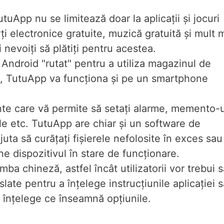
tuApp nu se limitează doar la aplicații și jocuri
rți electronice gratuite, muzică gratuită și mult 
 nevoiți să plătiți pentru acestea.
 Android "rutat" pentru a utiliza magazinul de
, TutuApp va funcționa și pe un smartphone
te care vă permite să setați alarme, memento-u
le etc. TutuApp are chiar și un software de
uta să curățați fișierele nefolosite în exces sau
 dispozitivul în stare de funcționare.
ba chineză, astfel încât utilizatorii vor trebui s
late pentru a înțelege instrucțiunile aplicației 
a înțelege ce înseamnă opțiunile.