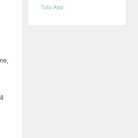
Tutu App
me,
lă