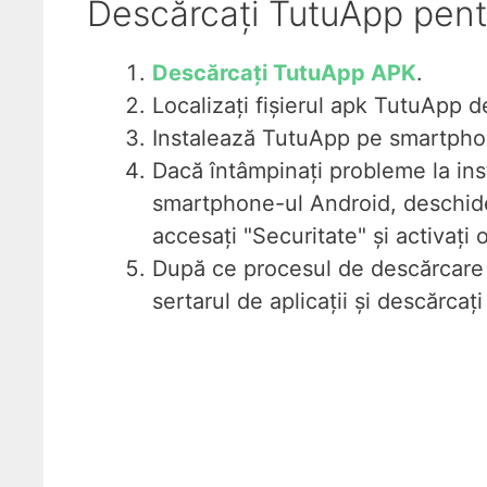
Descărcați TutuApp pent
Descărcați TutuApp APK
.
Localizați fișierul apk TutuApp d
Instalează TutuApp pe smartpho
Dacă întâmpinați probleme la ins
smartphone-ul Android, deschideț
accesați "Securitate" și activați 
După ce procesul de descărcare 
sertarul de aplicații și descărcați