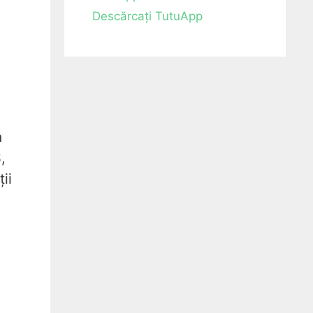
Descărcați TutuApp
a
,
ii