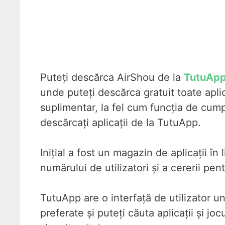
Puteți descărca AirShou de la
TutuAp
unde puteți descărca gratuit toate aplica
suplimentar, la fel cum funcția de cump
descărcați aplicații de la TutuApp.
Inițial a fost un magazin de aplicații î
numărului de utilizatori și a cererii pen
TutuApp are o interfață de utilizator un
preferate și puteți căuta aplicații și jo