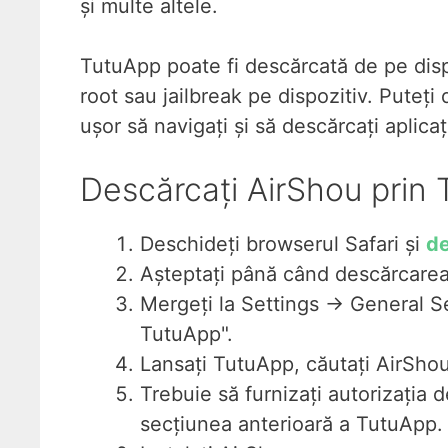
și multe altele.
TutuApp poate fi descărcată de pe dispo
root sau jailbreak pe dispozitiv. Puteț
ușor să navigați și să descărcați aplicaț
Descărcați AirShou prin
Deschideți browserul Safari și
de
Așteptați până când descărcarea
Mergeți la Settings -> General S
TutuApp".
Lansați TutuApp, căutați AirShou 
Trebuie să furnizați autorizația 
secțiunea anterioară a TutuApp.