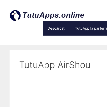
Treci
la
conținut
Descărcați
TutuApp la parter 
TutuApp AirShou