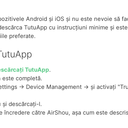
zitivele Android și iOS și nu este nevoie să fa
i descărca TutuApp cu instrucțiuni minime și este
iile preferate.
 TutuApp
scărcați TutuApp
.
 este completă.
ettings -> Device Management -> și activați "Tr
și descărcați-l.
de încredere către AirShou, așa cum este descris