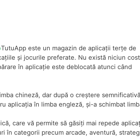
p
TutuApp este un magazin de aplicații terțe de
țiile și jocurile preferate. Nu există niciun cost
ărare în aplicație este deblocată atunci când
n limba chineză, dar după o creștere semnificativ
tru aplicația în limba engleză, și-a schimbat limb
ică, care vă permite să găsiți mai repede aplicaț
curi în categorii precum arcade, aventură, strateg