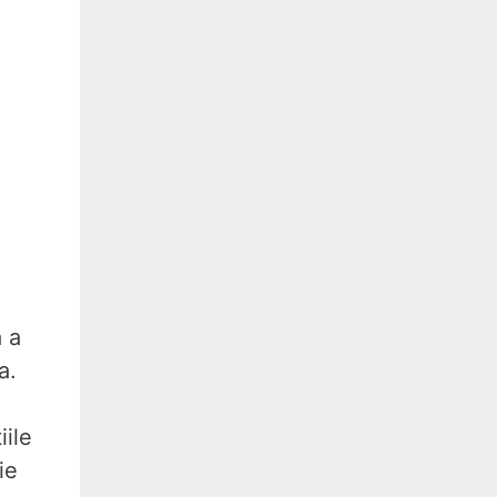
ă a
a.
iile
ie