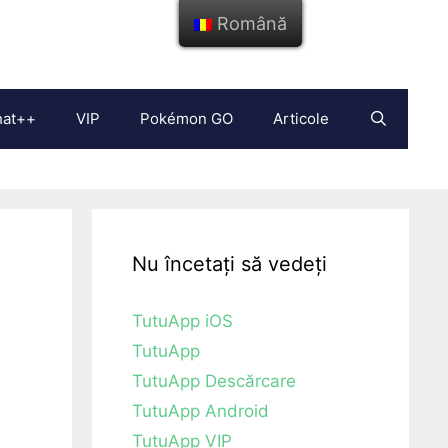
Română
hat++
VIP
Pokémon GO
Articole
Nu încetați să vedeți
TutuApp iOS
TutuApp
TutuApp Descărcare
TutuApp Android
TutuApp VIP