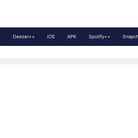
?
Deezer++
iOS
APK
Spotify++
Snapc