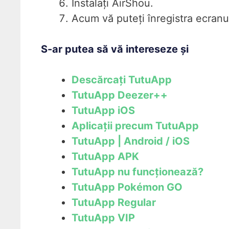
Instalați AirShou.
Acum vă puteți înregistra ecran
S-ar putea să vă intereseze și
Descărcați TutuApp
TutuApp Deezer++
TutuApp iOS
Aplicații precum TutuApp
TutuApp | Android / iOS
TutuApp APK
TutuApp nu funcționează?
TutuApp Pokémon GO
TutuApp Regular
TutuApp VIP