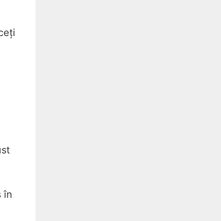
ceți
ust
 în