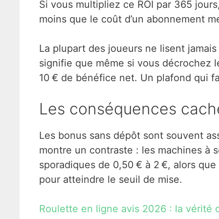
Si vous multipliez ce ROI par 365 jours
moins que le coût d’un abonnement me
La plupart des joueurs ne lisent jamais
signifie que même si vous décrochez le
10 € de bénéfice net. Un plafond qui fai
Les conséquences cachée
Les bonus sans dépôt sont souvent associ
montre un contraste : les machines à 
sporadiques de 0,50 € à 2 €, alors qu
pour atteindre le seuil de mise.
Roulette en ligne avis 2026 : la vérité 