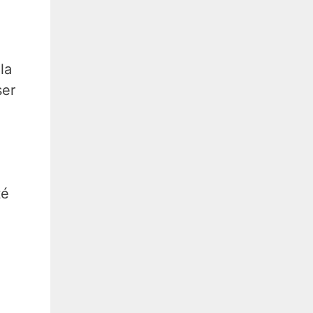
la
ser
té