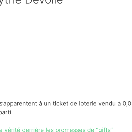
s’apparentent à un ticket de loterie vendu à 0,0
arti.
re vérité derrière les promesses de “gifts”