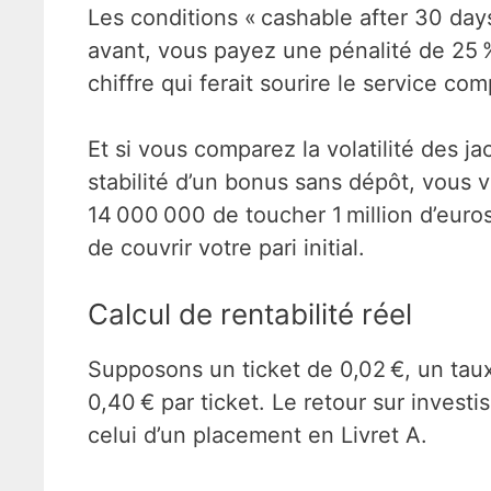
Les conditions « cashable after 30 days
avant, vous payez une pénalité de 25 % 
chiffre qui ferait sourire le service co
Et si vous comparez la volatilité des 
stabilité d’un bonus sans dépôt, vous 
14 000 000 de toucher 1 million d’euro
de couvrir votre pari initial.
Calcul de rentabilité réel
Supposons un ticket de 0,02 €, un tau
0,40 € par ticket. Le retour sur investi
celui d’un placement en Livret A.