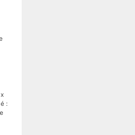
e
ux
é :
de