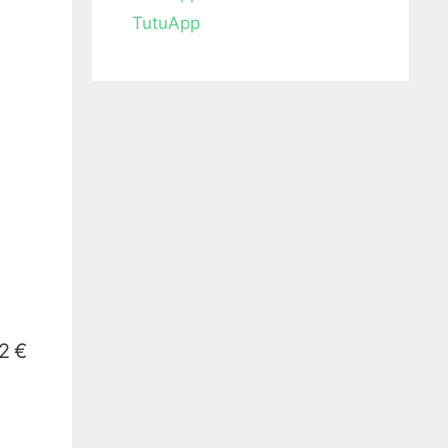
TutuApp
2 €