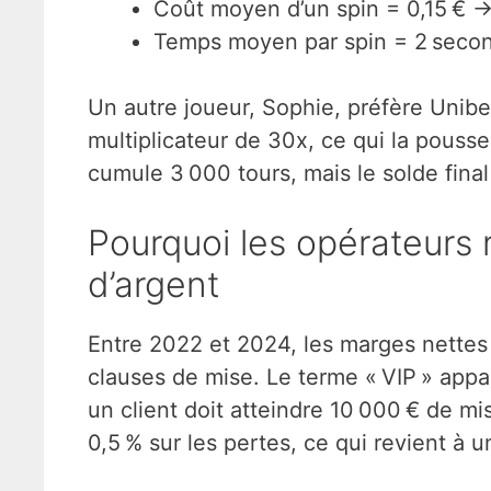
Coût moyen d’un spin = 0,15 € →
Temps moyen par spin = 2 secon
Un autre joueur, Sophie, préfère Unibe
multiplicateur de 30x, ce qui la pousse
cumule 3 000 tours, mais le solde fina
Pourquoi les opérateurs
d’argent
Entre 2022 et 2024, les marges nettes 
clauses de mise. Le terme « VIP » appar
un client doit atteindre 10 000 € de m
0,5 % sur les pertes, ce qui revient à 