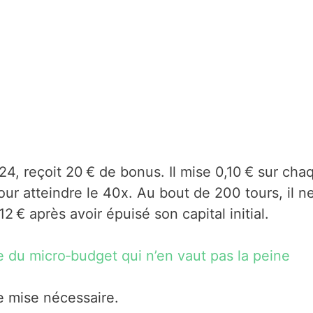
024, reçoit 20 € de bonus. Il mise 0,10 € sur cha
ur atteindre le 40x. Au bout de 200 tours, il n
2 € après avoir épuisé son capital initial.
e du micro‑budget qui n’en vaut pas la peine
 mise nécessaire.