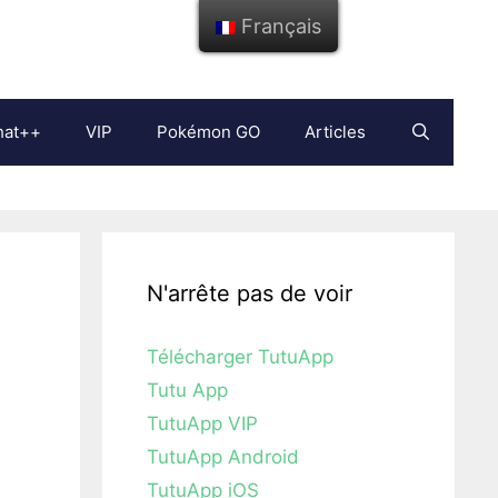
Français
hat++
VIP
Pokémon GO
Articles
N'arrête pas de voir
Télécharger TutuApp
Tutu App
TutuApp VIP
TutuApp Android
TutuApp iOS