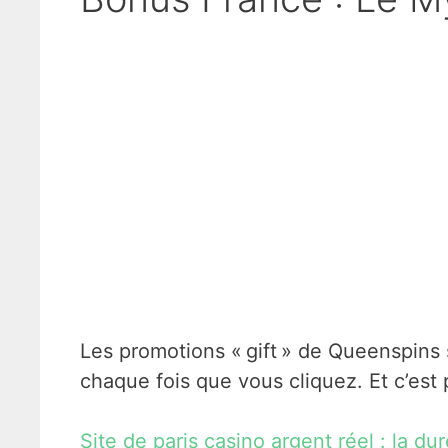
Les promotions « gift » de Queenspins 
chaque fois que vous cliquez. Et c’est p
Site de paris casino argent réel : la du