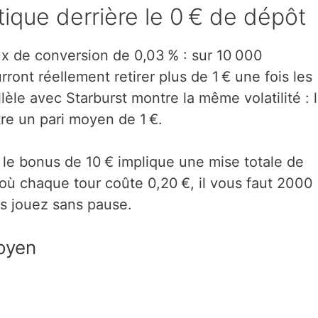
ue derrière le 0 € de dépôt
x de conversion de 0,03 % : sur 10 000
rront réellement retirer plus de 1 € une fois les
lèle avec Starburst montre la même volatilité : 
re un pari moyen de 1 €.
r le bonus de 10 € implique une mise totale de
où chaque tour coûte 0,20 €, il vous faut 2000
us jouez sans pause.
oyen