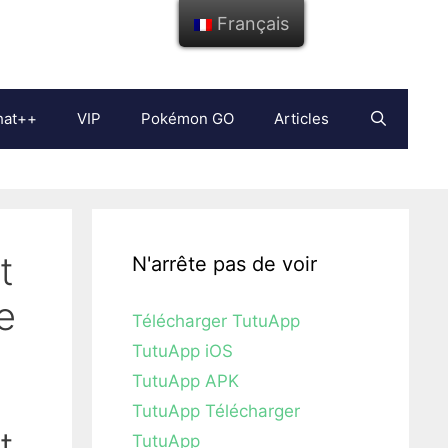
Français
hat++
VIP
Pokémon GO
Articles
t
N'arrête pas de voir
e
Télécharger TutuApp
TutuApp iOS
TutuApp APK
TutuApp Télécharger
t
TutuApp