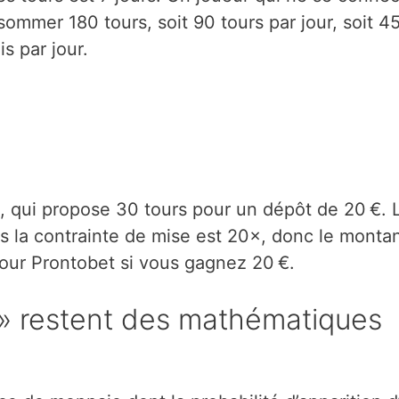
mmer 180 tours, soit 90 tours par jour, soit 4
s par jour.
, qui propose 30 tours pour un dépôt de 20 €. 
is la contrainte de mise est 20×, donc le monta
pour Prontobet si vous gagnez 20 €.
s » restent des mathématiques