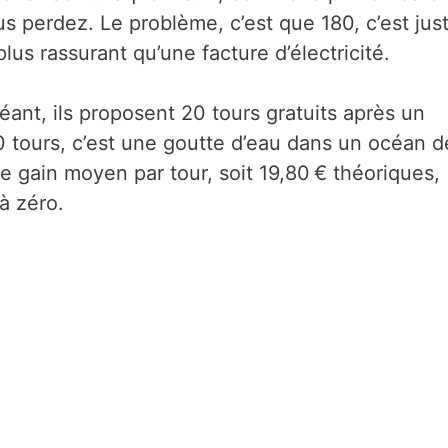
s perdez. Le problème, c’est que 180, c’est jus
lus rassurant qu’une facture d’électricité.
ant, ils proposent 20 tours gratuits après un
0 tours, c’est une goutte d’eau dans un océan d
e gain moyen par tour, soit 19,80 € théoriques,
à zéro.