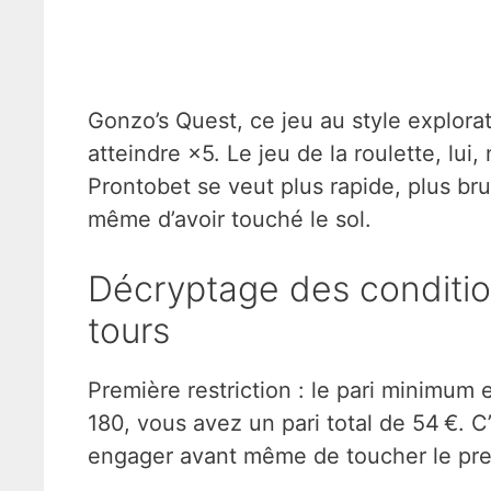
Gonzo’s Quest, ce jeu au style explorat
atteindre ×5. Le jeu de la roulette, lui
Prontobet se veut plus rapide, plus bru
même d’avoir touché le sol.
Décryptage des conditio
tours
Première restriction : le pari minimum e
180, vous avez un pari total de 54 €. 
engager avant même de toucher le pre