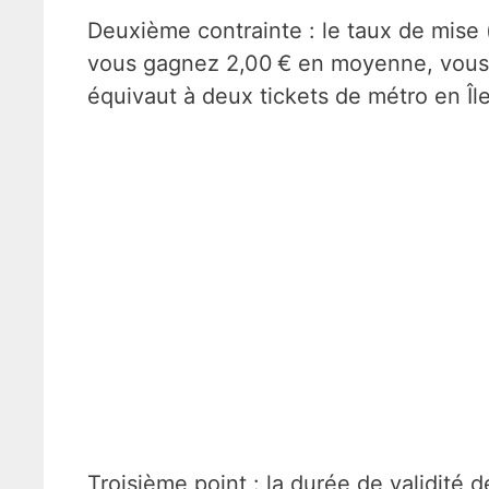
Deuxième contrainte : le taux de mise (
vous gagnez 2,00 € en moyenne, vous d
équivaut à deux tickets de métro en Îl
Troisième point : la durée de validité 