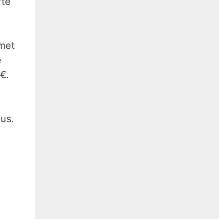
rte
met
e
€.
us.