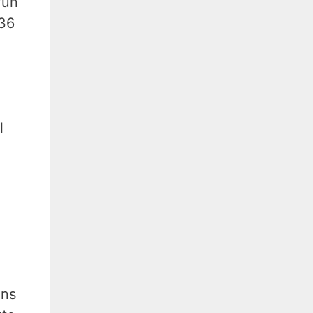
’un
 36
e
l
ins