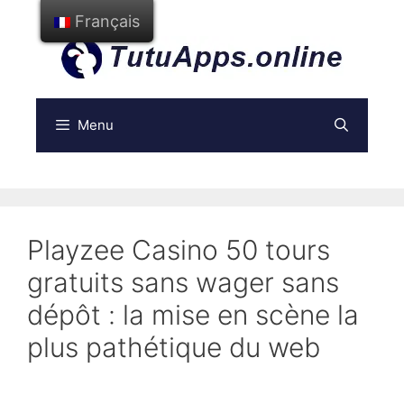
Aller
Français
au
contenu
Menu
Playzee Casino 50 tours
gratuits sans wager sans
dépôt : la mise en scène la
plus pathétique du web