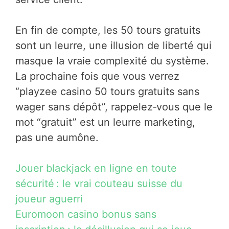
En fin de compte, les 50 tours gratuits
sont un leurre, une illusion de liberté qui
masque la vraie complexité du système.
La prochaine fois que vous verrez
“playzee casino 50 tours gratuits sans
wager sans dépôt”, rappelez‑vous que le
mot “gratuit” est un leurre marketing,
pas une aumône.
Jouer blackjack en ligne en toute
sécurité : le vrai couteau suisse du
joueur aguerri
Euromoon casino bonus sans