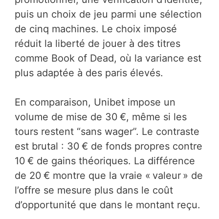
puis un choix de jeu parmi une sélection
de cinq machines. Le choix imposé
réduit la liberté de jouer à des titres
comme Book of Dead, où la variance est
plus adaptée à des paris élevés.
En comparaison, Unibet impose un
volume de mise de 30 €, même si les
tours restent “sans wager”. Le contraste
est brutal : 30 € de fonds propres contre
10 € de gains théoriques. La différence
de 20 € montre que la vraie « valeur » de
l’offre se mesure plus dans le coût
d’opportunité que dans le montant reçu.