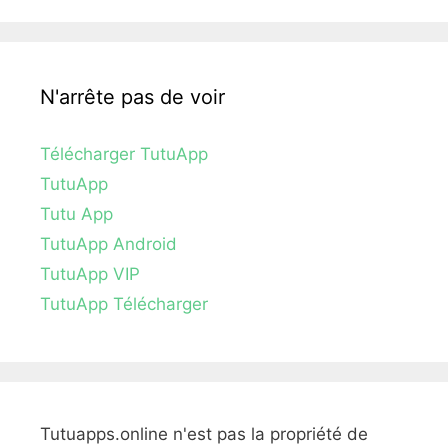
N'arrête pas de voir
Télécharger TutuApp
TutuApp
Tutu App
TutuApp Android
TutuApp VIP
TutuApp Télécharger
Tutuapps.online n'est pas la propriété de