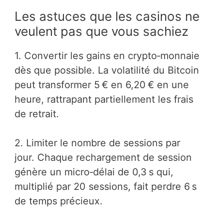
Les astuces que les casinos ne
veulent pas que vous sachiez
1. Convertir les gains en crypto‑monnaie
dès que possible. La volatilité du Bitcoin
peut transformer 5 € en 6,20 € en une
heure, rattrapant partiellement les frais
de retrait.
2. Limiter le nombre de sessions par
jour. Chaque rechargement de session
génère un micro‑délai de 0,3 s qui,
multiplié par 20 sessions, fait perdre 6 s
de temps précieux.