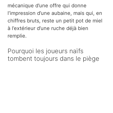
mécanique d’une offre qui donne
l’impression d’une aubaine, mais qui, en
chiffres bruts, reste un petit pot de miel
à l’extérieur d’une ruche déjà bien
remplie.
Pourquoi les joueurs naïfs
tombent toujours dans le piège