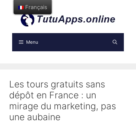
Aller
Français
au
contenu
Menu
Les tours gratuits sans
dépôt en France : un
mirage du marketing, pas
une aubaine