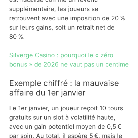
supplémentaire, les joueurs se
retrouvent avec une imposition de 20 %
sur leurs gains, soit un retrait net de
80 %.
Silverge Casino : pourquoi le « zéro
bonus » de 2026 ne vaut pas un centime
Exemple chiffré : la mauvaise
affaire du 1er janvier
Le 1er janvier, un joueur reçoit 10 tours
gratuits sur un slot à volatilité haute,
avec un gain potentiel moyen de 0,5 €
par spin. Au total, il espère 5 €, mais le