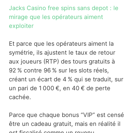
Jacks Casino free spins sans depot : le
mirage que les opérateurs aiment
exploiter
Et parce que les opérateurs aiment la
symétrie, ils ajustent le taux de retour
aux joueurs (RTP) des tours gratuits à
92 % contre 96 % sur les slots réels,
créant un écart de 4 % qui se traduit, sur
un pari de 1 000 €, en 40 € de perte
cachée.
Parce que chaque bonus “VIP” est censé
être un cadeau gratuit, mais en réalité il
est fiscalisé comme un revenu