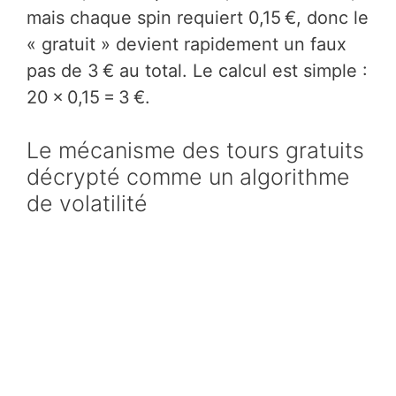
mais chaque spin requiert 0,15 €, donc le
« gratuit » devient rapidement un faux
pas de 3 € au total. Le calcul est simple :
20 × 0,15 = 3 €.
Le mécanisme des tours gratuits
décrypté comme un algorithme
de volatilité