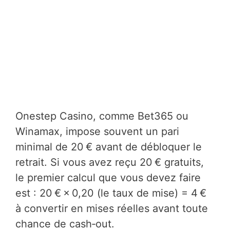
Onestep Casino, comme Bet365 ou
Winamax, impose souvent un pari
minimal de 20 € avant de débloquer le
retrait. Si vous avez reçu 20 € gratuits,
le premier calcul que vous devez faire
est : 20 € × 0,20 (le taux de mise) = 4 €
à convertir en mises réelles avant toute
chance de cash‑out.