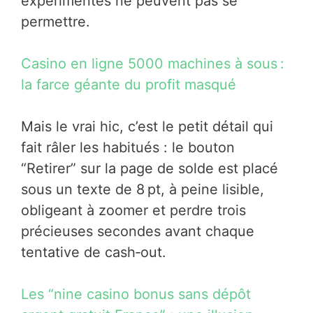
expérimentés ne peuvent pas se
permettre.
Casino en ligne 5000 machines à sous :
la farce géante du profit masqué
Mais le vrai hic, c’est le petit détail qui
fait râler les habitués : le bouton
“Retirer” sur la page de solde est placé
sous un texte de 8 pt, à peine lisible,
obligeant à zoomer et perdre trois
précieuses secondes avant chaque
tentative de cash‑out.
Les “nine casino bonus sans dépôt