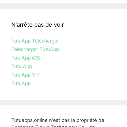
N'arrête pas de voir
TutuApp Télécharger
Télécharger TutuApp
TutuApp iOS
Tutu App
TutuApp VIP
TutuApp
Tutuapps.online n'est pas la propriété de