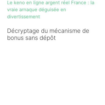
Le keno en ligne argent réel France : la
vraie arnaque déguisée en
divertissement
Décryptage du mécanisme de
bonus sans dépôt