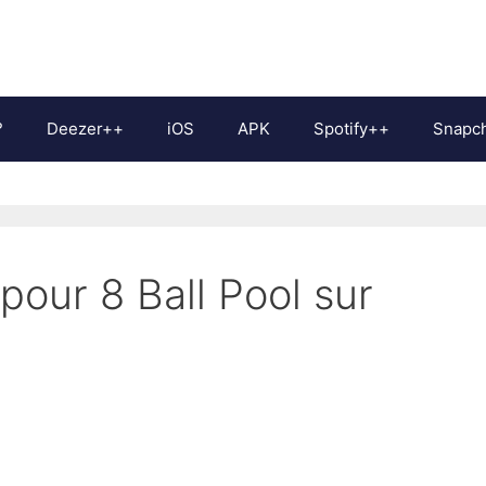
?
Deezer++
iOS
APK
Spotify++
Snapc
our 8 Ball Pool sur