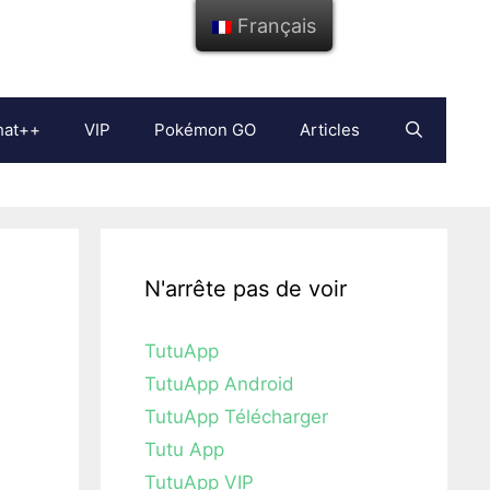
Français
hat++
VIP
Pokémon GO
Articles
N'arrête pas de voir
TutuApp
TutuApp Android
TutuApp Télécharger
Tutu App
TutuApp VIP