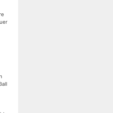
re
uer
n
Ball