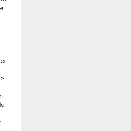
re
rer
 ».
on
de
s