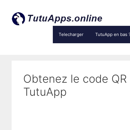
Aller
au
contenu
Telecharger
TutuApp en bas 
Obtenez le code QR p
TutuApp