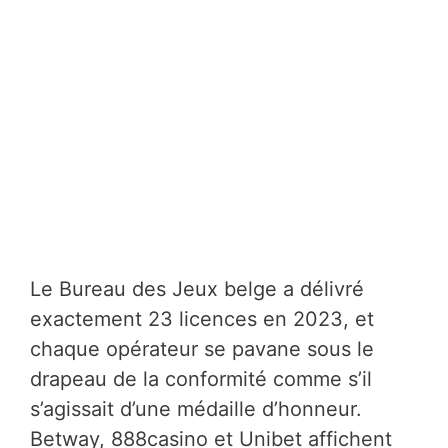
Le Bureau des Jeux belge a délivré
exactement 23 licences en 2023, et
chaque opérateur se pavane sous le
drapeau de la conformité comme s’il
s’agissait d’une médaille d’honneur.
Betway, 888casino et Unibet affichent