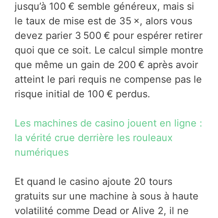
jusqu’à 100 € semble généreux, mais si
le taux de mise est de 35 ×, alors vous
devez parier 3 500 € pour espérer retirer
quoi que ce soit. Le calcul simple montre
que même un gain de 200 € après avoir
atteint le pari requis ne compense pas le
risque initial de 100 € perdus.
Les machines de casino jouent en ligne :
la vérité crue derrière les rouleaux
numériques
Et quand le casino ajoute 20 tours
gratuits sur une machine à sous à haute
volatilité comme Dead or Alive 2, il ne