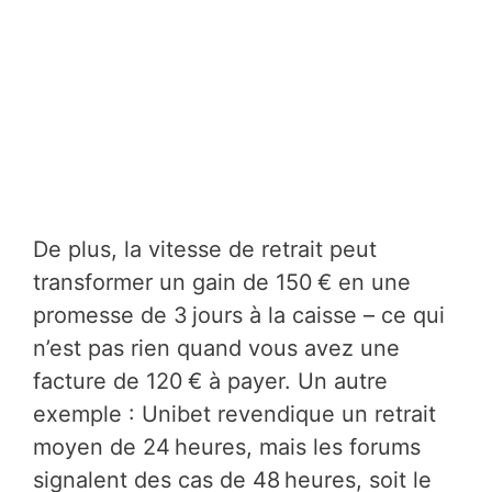
De plus, la vitesse de retrait peut
transformer un gain de 150 € en une
promesse de 3 jours à la caisse – ce qui
n’est pas rien quand vous avez une
facture de 120 € à payer. Un autre
exemple : Unibet revendique un retrait
moyen de 24 heures, mais les forums
signalent des cas de 48 heures, soit le