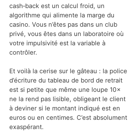
cash‑back est un calcul froid, un
algorithme qui alimente la marge du
casino. Vous n’êtes pas dans un club
privé, vous êtes dans un laboratoire où
votre impulsivité est la variable à
contrôler.
Et voilà la cerise sur le gâteau : la police
d’écriture du tableau de bord de retrait
est si petite que même une loupe 10×
ne la rend pas lisible, obligeant le client
à deviner si le montant indiqué est en
euros ou en centimes. C’est absolument
exaspérant.