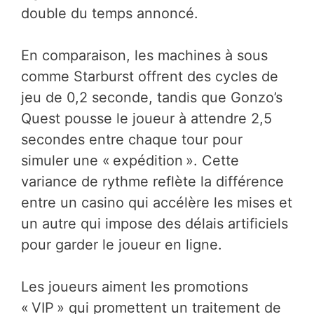
double du temps annoncé.
En comparaison, les machines à sous
comme Starburst offrent des cycles de
jeu de 0,2 seconde, tandis que Gonzo’s
Quest pousse le joueur à attendre 2,5
secondes entre chaque tour pour
simuler une « expédition ». Cette
variance de rythme reflète la différence
entre un casino qui accélère les mises et
un autre qui impose des délais artificiels
pour garder le joueur en ligne.
Les joueurs aiment les promotions
« VIP » qui promettent un traitement de