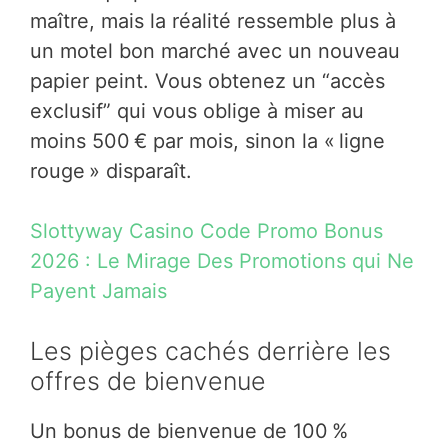
maître, mais la réalité ressemble plus à
un motel bon marché avec un nouveau
papier peint. Vous obtenez un “accès
exclusif” qui vous oblige à miser au
moins 500 € par mois, sinon la « ligne
rouge » disparaît.
Slottyway Casino Code Promo Bonus
2026 : Le Mirage Des Promotions qui Ne
Payent Jamais
Les pièges cachés derrière les
offres de bienvenue
Un bonus de bienvenue de 100 %