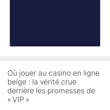
Où jouer au casino en ligne
belge : la vérité crue
derrière les promesses de
« VIP »