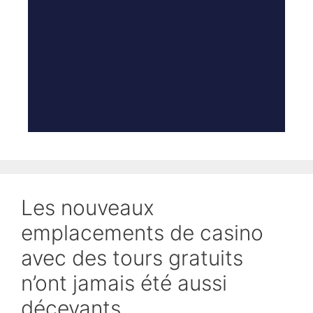
Les nouveaux
emplacements de casino
avec des tours gratuits
n’ont jamais été aussi
décevants