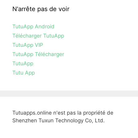
N'arrête pas de voir
TutuApp Android
Télécharger TutuApp
TutuApp VIP
TutuApp Télécharger
TutuApp
Tutu App
Tutuapps.online n'est pas la propriété de
Shenzhen Tuxun Technology Co, Ltd.