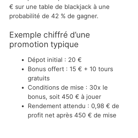
€ sur une table de blackjack à une
probabilité de 42 % de gagner.
Exemple chiffré d’une
promotion typique
Dépot initial : 20 €
Bonus offert : 15 € + 10 tours
gratuits
Conditions de mise : 30x le
bonus, soit 450 € à jouer
Rendement attendu : 0,98 € de
profit net après 450 € de mise