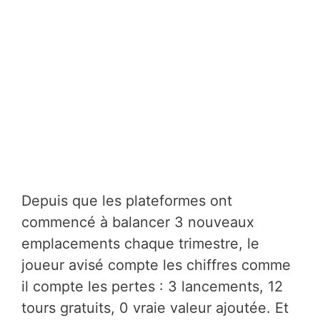
Depuis que les plateformes ont
commencé à balancer 3 nouveaux
emplacements chaque trimestre, le
joueur avisé compte les chiffres comme
il compte les pertes : 3 lancements, 12
tours gratuits, 0 vraie valeur ajoutée. Et