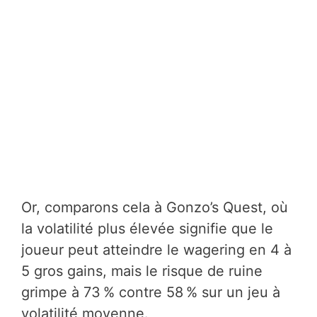
Or, comparons cela à Gonzo’s Quest, où
la volatilité plus élevée signifie que le
joueur peut atteindre le wagering en 4 à
5 gros gains, mais le risque de ruine
grimpe à 73 % contre 58 % sur un jeu à
volatilité moyenne.