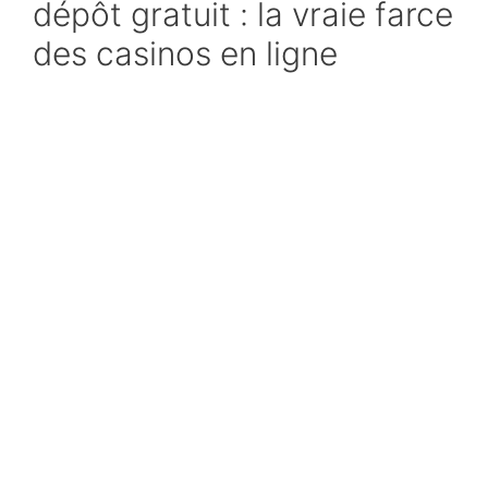
dépôt gratuit : la vraie farce
des casinos en ligne