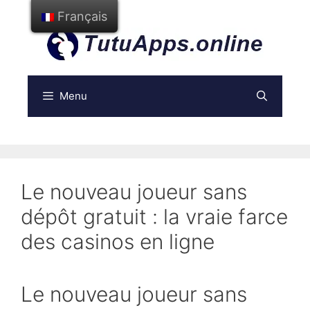
Aller
Français
au
contenu
Menu
Le nouveau joueur sans
dépôt gratuit : la vraie farce
des casinos en ligne
Le nouveau joueur sans