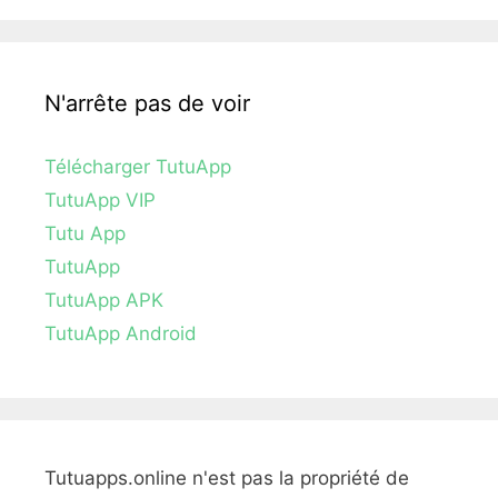
N'arrête pas de voir
Télécharger TutuApp
TutuApp VIP
Tutu App
TutuApp
TutuApp APK
TutuApp Android
Tutuapps.online n'est pas la propriété de