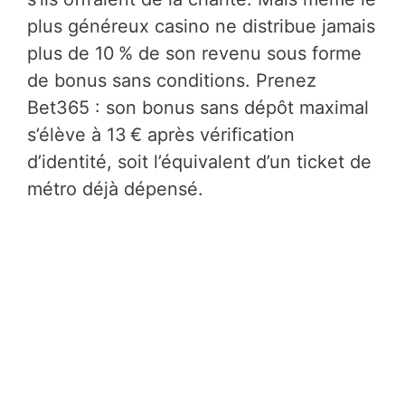
plus généreux casino ne distribue jamais
plus de 10 % de son revenu sous forme
de bonus sans conditions. Prenez
Bet365 : son bonus sans dépôt maximal
s’élève à 13 € après vérification
d’identité, soit l’équivalent d’un ticket de
métro déjà dépensé.