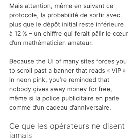
Mais attention, même en suivant ce
protocole, la probabilité de sortir avec
plus que le dépôt initial reste inférieure
à 12 % – un chiffre qui ferait pâlir le cœur
d’un mathématicien amateur.
Because the UI of many sites forces you
to scroll past a banner that reads « VIP »
in neon pink, you’re reminded that
nobody gives away money for free,
même si la police publicitaire en parle
comme d’un cadeau d’anniversaire.
Ce que les opérateurs ne disent
jamais