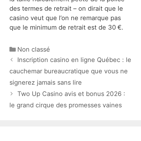
des termes de retrait – on dirait que le
casino veut que l’on ne remarque pas
que le minimum de retrait est de 30 €.
Catégories
Non classé
Inscription casino en ligne Québec : le
cauchemar bureaucratique que vous ne
signerez jamais sans lire
Two Up Casino avis et bonus 2026 :
le grand cirque des promesses vaines