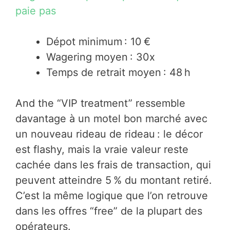
paie pas
Dépot minimum : 10 €
Wagering moyen : 30x
Temps de retrait moyen : 48 h
And the “VIP treatment” ressemble
davantage à un motel bon marché avec
un nouveau rideau de rideau : le décor
est flashy, mais la vraie valeur reste
cachée dans les frais de transaction, qui
peuvent atteindre 5 % du montant retiré.
C’est la même logique que l’on retrouve
dans les offres “free” de la plupart des
opérateurs.