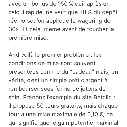
avec un bonus de 150 % qui, après un
calcul rapide, ne vaut que 78 % du dépôt
réel lorsqu’on applique le wagering de
30x. Et cela, même avant de toucher la
première mise.
And voilà le premier problème : les
conditions de mise sont souvent
présentées comme du “cadeau” mais, en
vérité, c’est un simple prêt d’argent à
rembourser sous forme de jetons de
spin. Prenons l’exemple du site Betclic :
il propose 50 tours gratuits, mais chaque
tour a une mise maximale de 0,10 €, ce
qui signifie que le gain potentiel maximal