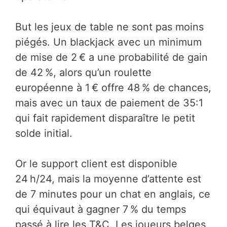
But les jeux de table ne sont pas moins
piégés. Un blackjack avec un minimum
de mise de 2 € a une probabilité de gain
de 42 %, alors qu’un roulette
européenne à 1 € offre 48 % de chances,
mais avec un taux de paiement de 35:1
qui fait rapidement disparaître le petit
solde initial.
Or le support client est disponible
24 h/24, mais la moyenne d’attente est
de 7 minutes pour un chat en anglais, ce
qui équivaut à gagner 7 % du temps
passé à lire les T&C. Les joueurs belges