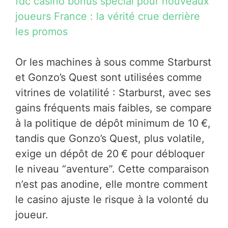
fdc casino bonus spécial pour nouveaux
joueurs France : la vérité crue derrière
les promos
Or les machines à sous comme Starburst
et Gonzo’s Quest sont utilisées comme
vitrines de volatilité : Starburst, avec ses
gains fréquents mais faibles, se compare
à la politique de dépôt minimum de 10 €,
tandis que Gonzo’s Quest, plus volatile,
exige un dépôt de 20 € pour débloquer
le niveau “aventure”. Cette comparaison
n’est pas anodine, elle montre comment
le casino ajuste le risque à la volonté du
joueur.