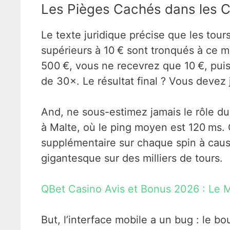
Les Pièges Cachés dans les C
Le texte juridique précise que les tours
supérieurs à 10 € sont tronqués à ce 
500 €, vous ne recevrez que 10 €, pui
de 30×. Le résultat final ? Vous devez
And, ne sous-estimez jamais le rôle d
à Malte, où le ping moyen est 120 ms. 
supplémentaire sur chaque spin à cause
gigantesque sur des milliers de tours.
QBet Casino Avis et Bonus 2026 : Le
But, l’interface mobile a un bug : le bo