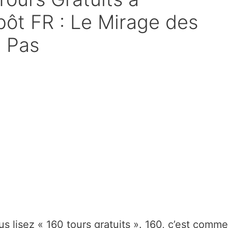
épôt FR : Le Mirage des
 Pas
s lisez « 160 tours gratuits ». 160, c’est comme