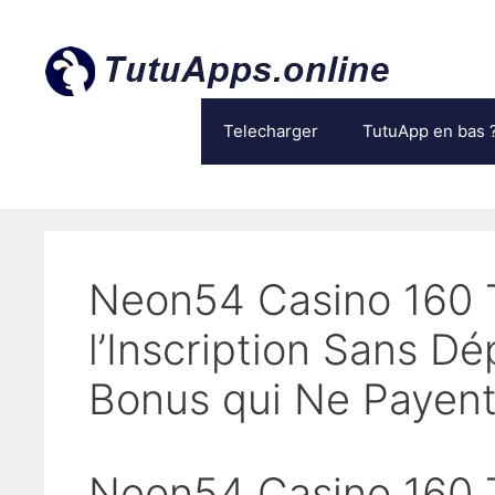
Aller
au
contenu
Telecharger
TutuApp en bas 
Neon54 Casino 160 T
l’Inscription Sans D
Bonus qui Ne Payent
Neon54 Casino 160 T