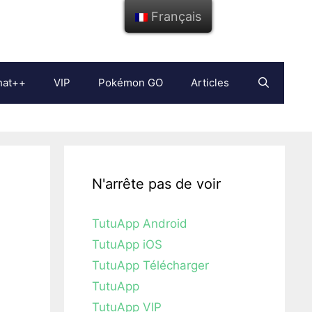
Français
hat++
VIP
Pokémon GO
Articles
N'arrête pas de voir
TutuApp Android
TutuApp iOS
TutuApp Télécharger
TutuApp
TutuApp VIP