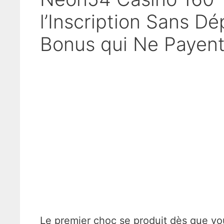
l’Inscription Sans D
Bonus qui Ne Payent
Le premier choc se produit dès que vou