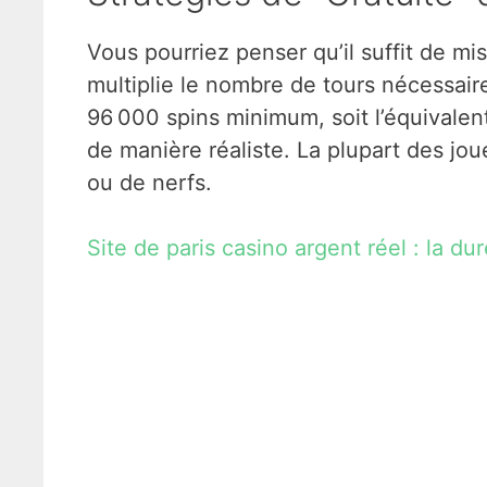
Vous pourriez penser qu’il suffit de mi
multiplie le nombre de tours nécessair
96 000 spins minimum, soit l’équivalen
de manière réaliste. La plupart des jou
ou de nerfs.
Site de paris casino argent réel : la du