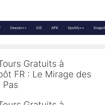
?
Deezer++
iOS
APK
Spotify++
Snapc
ours Gratuits à
épôt FR : Le Mirage des
 Pas
ours Gratuits à