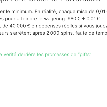
ser le minimum. En réalité, chaque mise de 0,01
es pour atteindre le wagering. 960 € ÷ 0,01 € =
t de 40 000 € en dépenses réelles si vous joue
eurs s’arrêtent après 2 000 spins, faute de tem
re vérité derrière les promesses de “gifts”