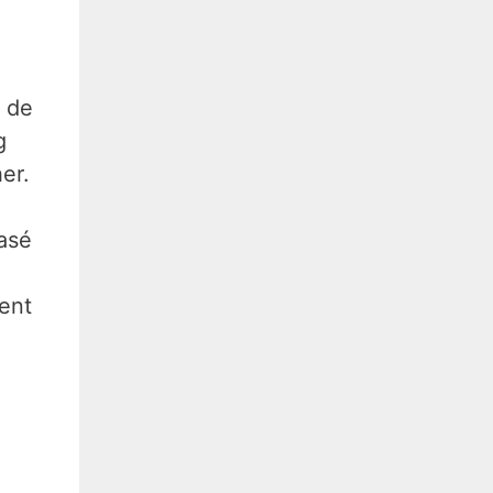
t de
g
er.
asé
ent