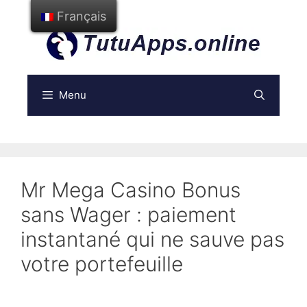
Aller
Français
au
contenu
Menu
Mr Mega Casino Bonus
sans Wager : paiement
instantané qui ne sauve pas
votre portefeuille