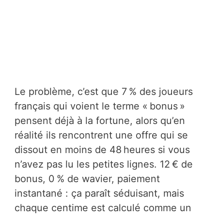
Le problème, c’est que 7 % des joueurs
français qui voient le terme « bonus »
pensent déjà à la fortune, alors qu’en
réalité ils rencontrent une offre qui se
dissout en moins de 48 heures si vous
n’avez pas lu les petites lignes. 12 € de
bonus, 0 % de wavier, paiement
instantané : ça paraît séduisant, mais
chaque centime est calculé comme un