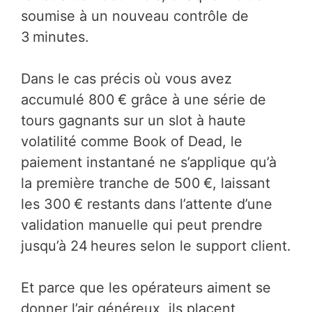
soumise à un nouveau contrôle de
3 minutes.
Dans le cas précis où vous avez
accumulé 800 € grâce à une série de
tours gagnants sur un slot à haute
volatilité comme Book of Dead, le
paiement instantané ne s’applique qu’à
la première tranche de 500 €, laissant
les 300 € restants dans l’attente d’une
validation manuelle qui peut prendre
jusqu’à 24 heures selon le support client.
Et parce que les opérateurs aiment se
donner l’air généreux, ils placent