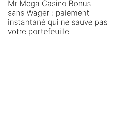
Mr Mega Casino Bonus
sans Wager : paiement
instantané qui ne sauve pas
votre portefeuille