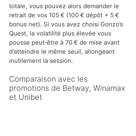
totale, vous pouvez alors demander le
retrait de vos 105 € (100 € dépôt + 5 €
bonus net). Si vous avez choisi Gonzo’s
Quest, la volatilité plus élevée vous
pousse peut‑être à 70 € de mise avant
d’atteindre le même seuil, allongeant
inutilement la session.
Comparaison avec les
promotions de Betway, Winamax
et Unibet