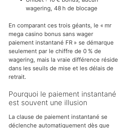
wagering, 48 h de blocage
En comparant ces trois géants, le « mr
mega casino bonus sans wager
paiement instantané FR » se démarque
seulement par le chiffre de 0 % de
wagering, mais la vraie différence réside
dans les seuils de mise et les délais de
retrait.
Pourquoi le paiement instantané
est souvent une illusion
La clause de paiement instantané se
déclenche automatiquement dès que