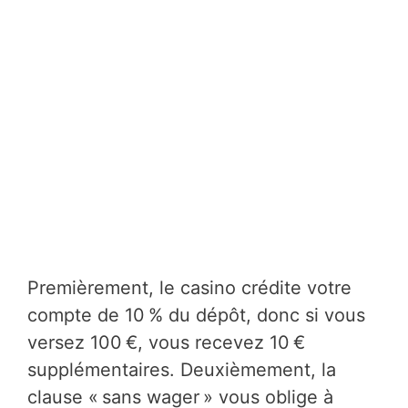
Premièrement, le casino crédite votre
compte de 10 % du dépôt, donc si vous
versez 100 €, vous recevez 10 €
supplémentaires. Deuxièmement, la
clause « sans wager » vous oblige à