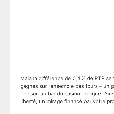
Mais la différence de 0,4 % de RTP se 
gagnés sur l’ensemble des tours – un 
boisson au bar du casino en ligne. Ainsi
liberté, un mirage financé par votre pro