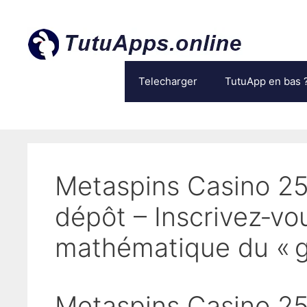
Aller
au
contenu
Telecharger
TutuApp en bas 
Metaspins Casino 250
dépôt – Inscrivez‑vo
mathématique du « gi
Metaspins Casino 250