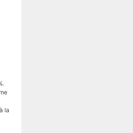
%.
mme
à la