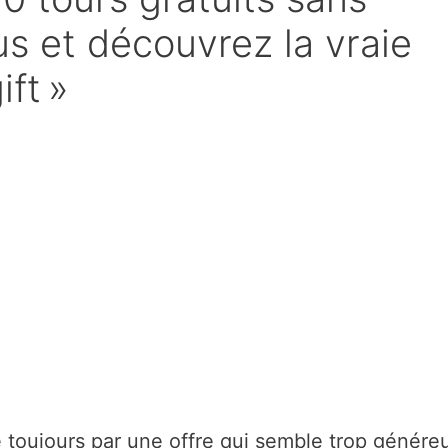
us et découvrez la vraie
ft »
toujours par une offre qui semble trop génére