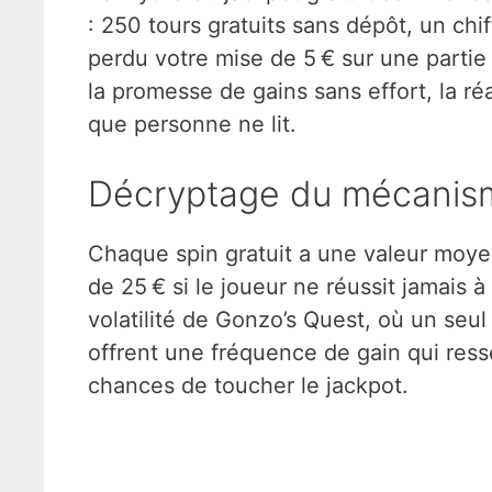
: 250 tours gratuits sans dépôt, un chi
perdu votre mise de 5 € sur une partie
la promesse de gains sans effort, la ré
que personne ne lit.
Décryptage du mécanism
Chaque spin gratuit a une valeur moyen
de 25 € si le joueur ne réussit jamais 
volatilité de Gonzo’s Quest, où un seul 
offrent une fréquence de gain qui res
chances de toucher le jackpot.