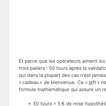
Et parce que les opérateurs aiment les 
trois paliers : 50 tours après la valida
qui dans la plupart des cas n’est jamais
« cadeau » de bienvenue. Ce « gift » ne
formule mathématique qui assure un re
50 tours = 5 € de mise hypothét