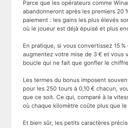
Parce que les opérateurs comme Winam
abandonneront après les premiers 20 % 
paiement : les gains les plus élevés son
où le joueur est déjà épuisé et plus enc
En pratique, si vous convertissez 15 %
augmentez votre mise de 3 € et vous v
boucle qui ne fait que gonfler le chiffre
Les termes du bonus imposent souvent
pour les 250 tours à 0,10 € chacun, vo
que ce soit. Ce qui, comparé à la vite
où chaque kilomètre coûte plus que le
Et bien sûr, les petits caractères préc