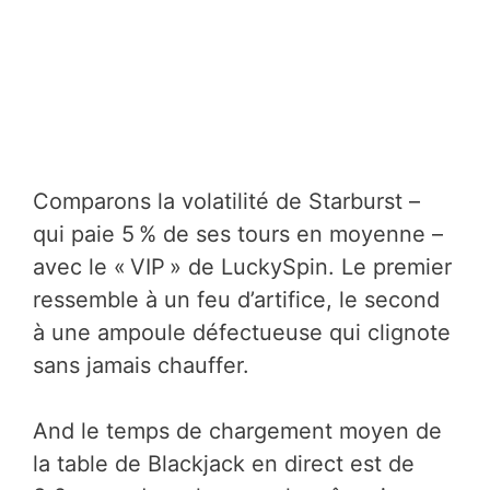
Comparons la volatilité de Starburst –
qui paie 5 % de ses tours en moyenne –
avec le « VIP » de LuckySpin. Le premier
ressemble à un feu d’artifice, le second
à une ampoule défectueuse qui clignote
sans jamais chauffer.
And le temps de chargement moyen de
la table de Blackjack en direct est de