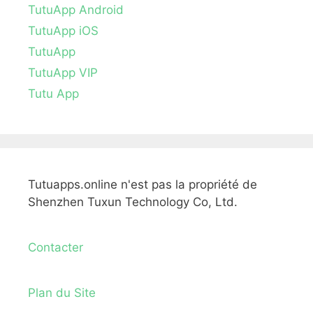
TutuApp Android
TutuApp iOS
TutuApp
TutuApp VIP
Tutu App
Tutuapps.online n'est pas la propriété de
Shenzhen Tuxun Technology Co, Ltd.
Contacter
Plan du Site