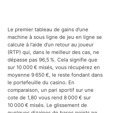
Le premier tableau de gains d’une
machine à sous ligne de jeu en ligne se
calcule à l’aide d’un retour au joueur
(RTP) qui, dans le meilleur des cas, ne
dépasse pas 96,5 %. Cela signifie que
sur 10 000 € misés, vous récupérez en
moyenne 9 650 €, le reste fondant dans
le portefeuille du casino. En
comparaison, un pari sportif sur une
cote de 1,80 vous rend 8 000 € sur
10 000 € misés. Le glissement de
quelques dizaines de bases points ne