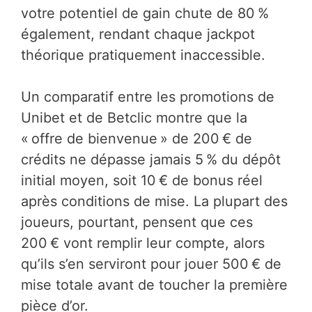
votre potentiel de gain chute de 80 %
également, rendant chaque jackpot
théorique pratiquement inaccessible.
Un comparatif entre les promotions de
Unibet et de Betclic montre que la
« offre de bienvenue » de 200 € de
crédits ne dépasse jamais 5 % du dépôt
initial moyen, soit 10 € de bonus réel
après conditions de mise. La plupart des
joueurs, pourtant, pensent que ces
200 € vont remplir leur compte, alors
qu’ils s’en serviront pour jouer 500 € de
mise totale avant de toucher la première
pièce d’or.