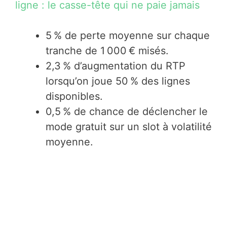
ligne : le casse-tête qui ne paie jamais
5 % de perte moyenne sur chaque
tranche de 1 000 € misés.
2,3 % d’augmentation du RTP
lorsqu’on joue 50 % des lignes
disponibles.
0,5 % de chance de déclencher le
mode gratuit sur un slot à volatilité
moyenne.