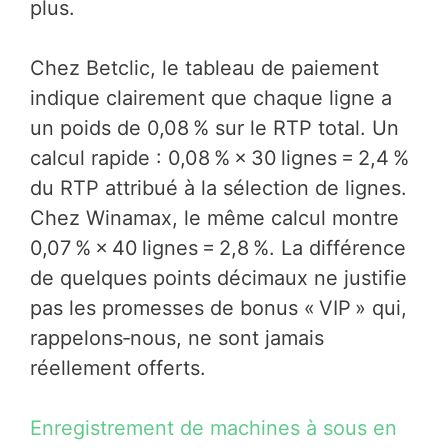
plus.
Chez Betclic, le tableau de paiement
indique clairement que chaque ligne a
un poids de 0,08 % sur le RTP total. Un
calcul rapide : 0,08 % × 30 lignes = 2,4 %
du RTP attribué à la sélection de lignes.
Chez Winamax, le même calcul montre
0,07 % × 40 lignes = 2,8 %. La différence
de quelques points décimaux ne justifie
pas les promesses de bonus « VIP » qui,
rappelons‑nous, ne sont jamais
réellement offerts.
Enregistrement de machines à sous en