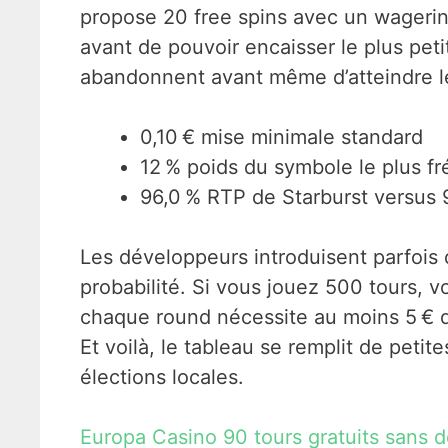
propose 20 free spins avec un wagering
avant de pouvoir encaisser le plus peti
abandonnent avant même d’atteindre l
0,10 € mise minimale standard
12 % poids du symbole le plus f
96,0 % RTP de Starburst versus
Les développeurs introduisent parfois
probabilité. Si vous jouez 500 tours, 
chaque round nécessite au moins 5 € d
Et voilà, le tableau se remplit de peti
élections locales.
Europa Casino 90 tours gratuits sans d