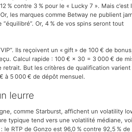
2 % contre 3 % pour le « Lucky 7 ». Mais c’est 
. Or, les marques comme Betway ne publient jam
e “équilibré”. Or, 4 % de vos spins seront tout
“VIP”. Ils reçoivent un « gift » de 100 € de bonus
reçu. Calcul rapide : 100 € × 30 = 3 000 € de mi
retrait. But les critères de qualification varient
0 € à 5 000 € de dépôt mensuel.
un leurre
gne, comme Starburst, affichent un volatility lo
bre typique tend vers une volatilité médiane, vo
: le RTP de Gonzo est 96,0 % contre 92,5 % de 