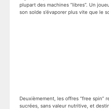
plupart des machines “libres”. Un joueu
son solde s’évaporer plus vite que le 
Deuxièmement, les offres “free spin” r
sucrées, sans valeur nutritive, et dest