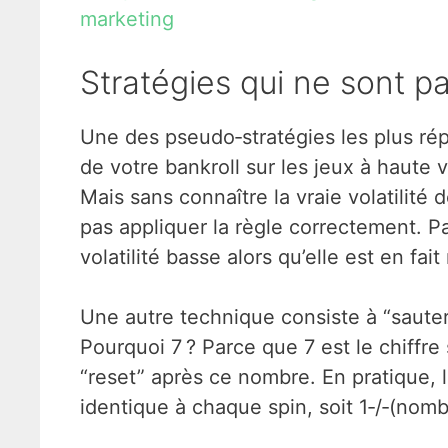
marketing
Stratégies qui ne sont p
Une des pseudo‑stratégies les plus rép
de votre bankroll sur les jeux à haute v
Mais sans connaître la vraie volatilité
pas appliquer la règle correctement. 
volatilité basse alors qu’elle est en fa
Une autre technique consiste à “sauter
Pourquoi 7 ? Parce que 7 est le chiffre
“reset” après ce nombre. En pratique, 
identique à chaque spin, soit 1‑/‑(nom