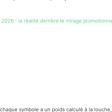
2026 : la réalité derrière le mirage promotionn
chaque symbole a un poids calculé à la louche,