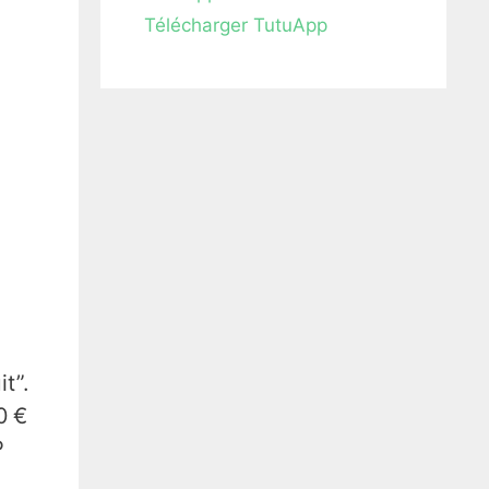
Télécharger TutuApp
t”.
0 €
P