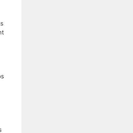
es
nt
ps
s