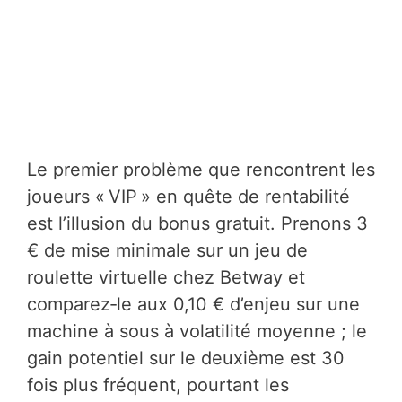
Le premier problème que rencontrent les
joueurs « VIP » en quête de rentabilité
est l’illusion du bonus gratuit. Prenons 3
€ de mise minimale sur un jeu de
roulette virtuelle chez Betway et
comparez‑le aux 0,10 € d’enjeu sur une
machine à sous à volatilité moyenne ; le
gain potentiel sur le deuxième est 30
fois plus fréquent, pourtant les