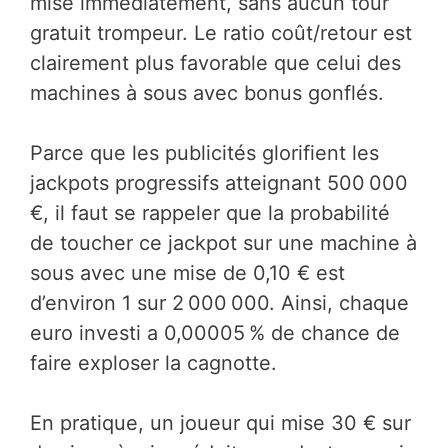
mise immédiatement, sans aucun tour
gratuit trompeur. Le ratio coût/retour est
clairement plus favorable que celui des
machines à sous avec bonus gonflés.
Parce que les publicités glorifient les
jackpots progressifs atteignant 500 000
€, il faut se rappeler que la probabilité
de toucher ce jackpot sur une machine à
sous avec une mise de 0,10 € est
d’environ 1 sur 2 000 000. Ainsi, chaque
euro investi a 0,00005 % de chance de
faire exploser la cagnotte.
En pratique, un joueur qui mise 30 € sur