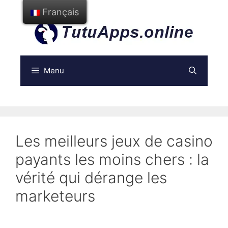
Aller
Français
au
contenu
Menu
Les meilleurs jeux de casino
payants les moins chers : la
vérité qui dérange les
marketeurs