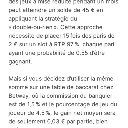
des jeux à mise réduite pendant un mois
peut atteindre un solde de 45 € en
appliquant la stratégie du
« double‑ou‑rien ». Cette approche
nécessite de placer 15 fois des paris de
2 € sur un slot à RTP 97 %, chaque pari
ayant une probabilité de 0,55 d’être
gagnant.
Mais si vous décidez d’utiliser la même
somme sur une table de baccarat chez
Betway, où la commission du banquier
est de 1,5 % et le pourcentage de jeu du
joueur de 4,5 %, le gain net moyen sera
de seulement 0,03 € par partie, bien