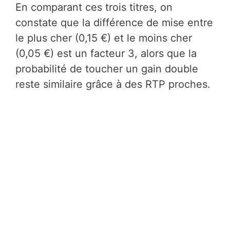
En comparant ces trois titres, on
constate que la différence de mise entre
le plus cher (0,15 €) et le moins cher
(0,05 €) est un facteur 3, alors que la
probabilité de toucher un gain double
reste similaire grâce à des RTP proches.