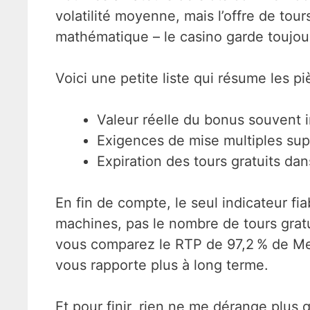
volatilité moyenne, mais l’offre de tour
mathématique – le casino garde toujour
Voici une petite liste qui résume les 
Valeur réelle du bonus souvent 
Exigences de mise multiples sup
Expiration des tours gratuits dan
En fin de compte, le seul indicateur fi
machines, pas le nombre de tours gratui
vous comparez le RTP de 97,2 % de Meg
vous rapporte plus à long terme.
Et pour finir, rien ne me dérange plus q