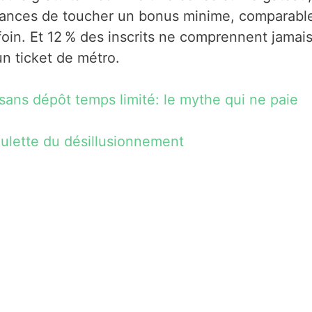
 chances de toucher un bonus minime, comparabl
foin. Et 12 % des inscrits ne comprennent jamai
n ticket de métro.
 sans dépôt temps limité: le mythe qui ne paie
oulette du désillusionnement