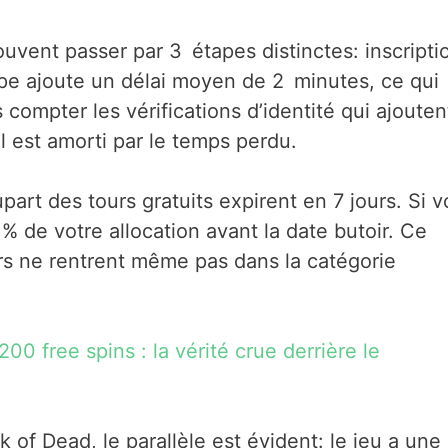
ouvent passer par 3 étapes distinctes: inscripti
pe ajoute un délai moyen de 2 minutes, ce qui
 compter les vérifications d’identité qui ajouten
l est amorti par le temps perdu.
upart des tours gratuits expirent en 7 jours. Si 
 % de votre allocation avant la date butoir. Ce
rs ne rentrent même pas dans la catégorie
0 free spins : la vérité crue derrière le
of Dead, le parallèle est évident: le jeu a une