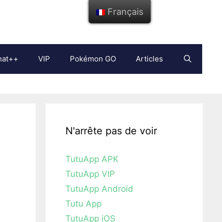
Français
hat++
VIP
Pokémon GO
Articles
N'arrête pas de voir
TutuApp APK
TutuApp VIP
TutuApp Android
Tutu App
TutuApp iOS