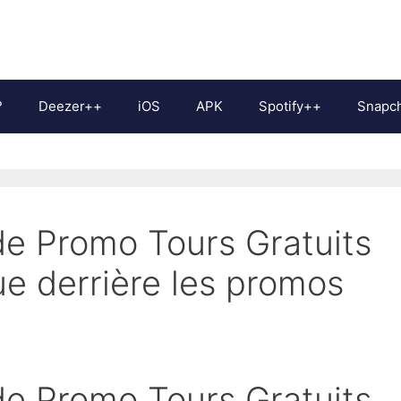
?
Deezer++
iOS
APK
Spotify++
Snapc
e Promo Tours Gratuits
ue derrière les promos
e Promo Tours Gratuits