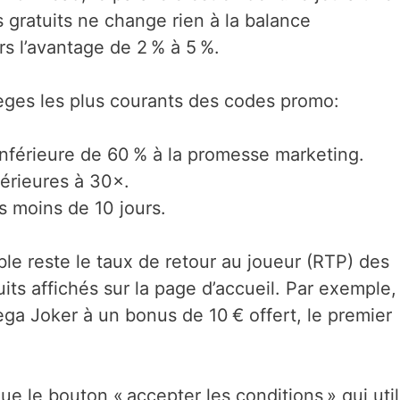
s gratuits ne change rien à la balance
s l’avantage de 2 % à 5 %.
pièges les plus courants des codes promo:
inférieure de 60 % à la promesse marketing.
érieures à 30×.
s moins de 10 jours.
able reste le taux de retour au joueur (RTP) des
ts affichés sur la page d’accueil. Par exemple, 
a Joker à un bonus de 10 € offert, le premier
ue le bouton « accepter les conditions » qui util