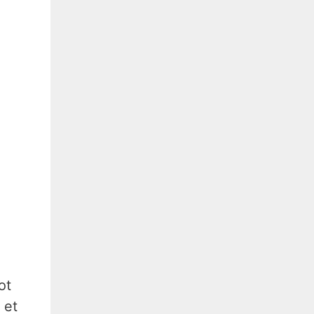
ot
 et