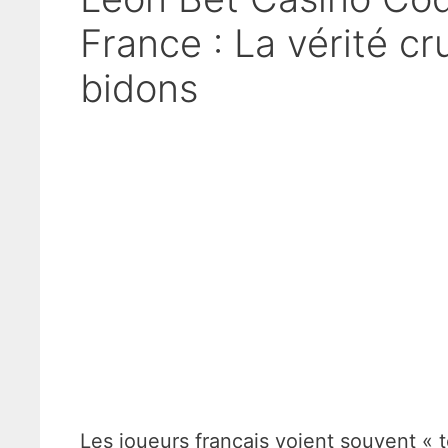
France : La vérité cr
bidons
Les joueurs français voient souvent « 