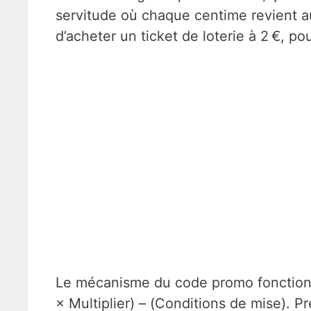
servitude où chaque centime revient a
d’acheter un ticket de loterie à 2 €, po
Le mécanisme du code promo fonction
× Multiplier) – (Conditions de mise). P