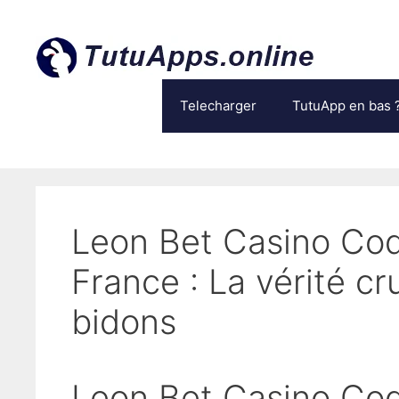
Aller
au
contenu
Telecharger
TutuApp en bas 
Leon Bet Casino Cod
France : La vérité cr
bidons
Leon Bet Casino Cod