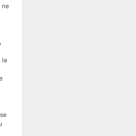
s ne
»
 la
e
ise
u