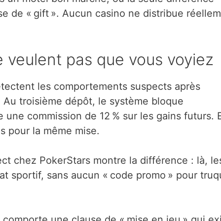
e de « gift ». Aucun casino ne distribue réelle
e veulent pas que vous voyiez
détectent les comportements suspects après
. Au troisième dépôt, le système bloque
 une commission de 12 % sur les gains futurs. 
ois pour la même mise.
t chez PokerStars montre la différence : là, le
t sportif, sans aucun « code promo » pour truq
 comporte une clause de « mise en jeu » qui ex