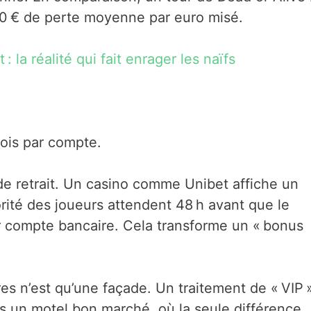
,70 € de perte moyenne par euro misé.
 la réalité qui fait enrager les naïfs
ois par compte.
de retrait. Un casino comme Unibet affiche un
orité des joueurs attendent 48 h avant que le
ur compte bancaire. Cela transforme un « bonus
tres n’est qu’une façade. Un traitement de « VIP 
 un motel bon marché, où la seule différence