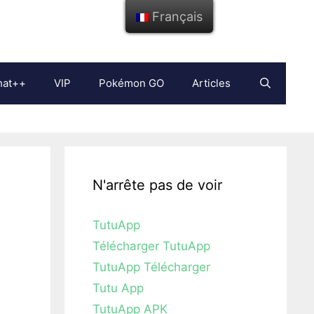
Français
hat++
VIP
Pokémon GO
Articles
N'arrête pas de voir
TutuApp
Télécharger TutuApp
TutuApp Télécharger
Tutu App
TutuApp APK