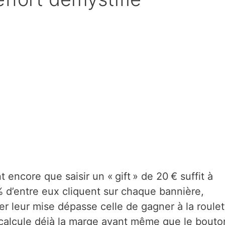
encore que saisir un « gift » de 20 € suffit à
% d’entre eux cliquent sur chaque bannière,
er leur mise dépasse celle de gagner à la roulet
no calcule déjà la marge avant même que le bouto