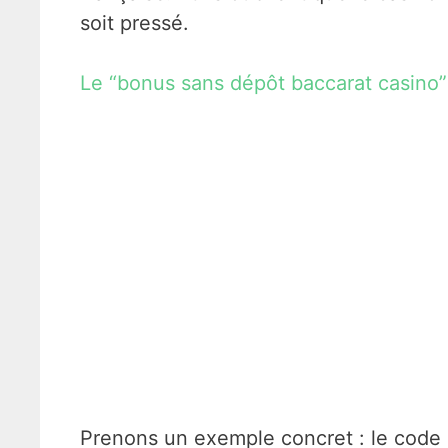
soit pressé.
Le “bonus sans dépôt baccarat casino” :
Prenons un exemple concret : le code 