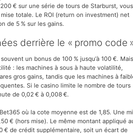
 200 € sur une série de tours de Starburst, vou
 mise totale. Le ROI (return on investment) net
n de 5 % sur les gains.
es derrière le « promo code 
uvent un bonus de 100 % jusqu’à 100 €. Mais
ilité : les machines à sous à haute volatilité,
res gros gains, tandis que les machines à faibl
réquentes. Si le casino limite le nombre de tours
hute de 0,02 € à 0,008 €.
 Bet365 où la cote moyenne est de 1,85. Une m
,50 € (hors mise). Le même montant appliqué a
 € de crédit supplémentaire, soit un écart de