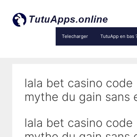
Aller
au
contenu
Telecharger
TutuApp en bas 
lala bet casino code
mythe du gain sans e
lala bet casino code
mythe du gain sans e