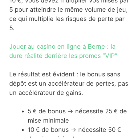
10 €, vous devez multiplier vos mises par
5 pour atteindre le même volume de jeu,
ce qui multiplie les risques de perte par
5.
Jouer au casino en ligne à Berne : la
dure réalité derrière les promos “VIP”
Le résultat est évident : le bonus sans
dépôt est un accélérateur de pertes, pas
un accélérateur de gains.
5 € de bonus → nécessite 25 € de
mise minimale
10 € de bonus → nécessite 50 €