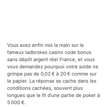
Vous avez enfin mis la main sur le
fameux ladbrokes casino code bonus
sans dépôt argent réel France, et vous
vous demandez pourquoi votre solde ne
grimpe pas de 0,02 € à 20 € comme sur
le papier. La réponse se cache dans les
conditions cachées, souvent plus
longues que le fil d’une partie de poker à
5 000 €.