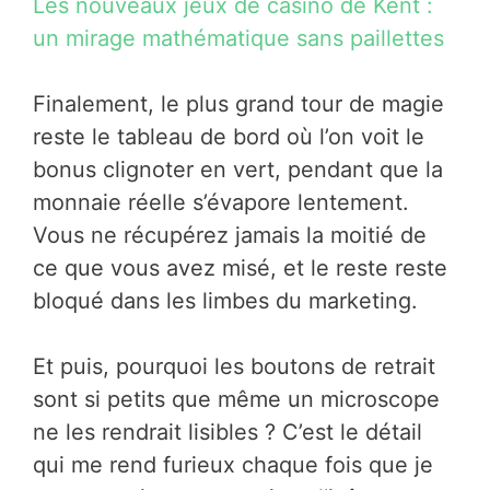
Les nouveaux jeux de casino de Kent :
un mirage mathématique sans paillettes
Finalement, le plus grand tour de magie
reste le tableau de bord où l’on voit le
bonus clignoter en vert, pendant que la
monnaie réelle s’évapore lentement.
Vous ne récupérez jamais la moitié de
ce que vous avez misé, et le reste reste
bloqué dans les limbes du marketing.
Et puis, pourquoi les boutons de retrait
sont si petits que même un microscope
ne les rendrait lisibles ? C’est le détail
qui me rend furieux chaque fois que je