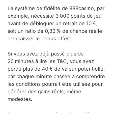
Le système de fidélité de 888casino, par
exemple, nécessite 3 000 points de jeu
avant de débloquer un retrait de 10 €,
soit un ratio de 0,33 % de chance réelle
d’encaisser le bonus offert.
Si vous avez déjà passé plus de
20 minutes à lire les T&C, vous avez
perdu plus de 40 € de valeur potentielle,
car chaque minute passée à comprendre
les conditions pourrait être utilisée pour
générer des gains réels, même
modestes.