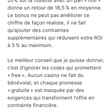
20 € sur la roulette avec un pari « noir »
donne un retour de 18,5 % en moyenne.
Le bonus ne peut pas améliorer ce
chiffre de façon réaliste, il ne fait
qu’ajouter des contraintes
supplémentaires qui réduisent votre ROI
à 5 % au maximum.
Le meilleur conseil que je puisse donner,
c’est d’ignorer les codes qui promettent
« free ». Aucun casino ne fait du
bénévolat, et chaque promesse
« gratuite » est masquée par des
exigences qui transforment l’offre en
contrainte financière.