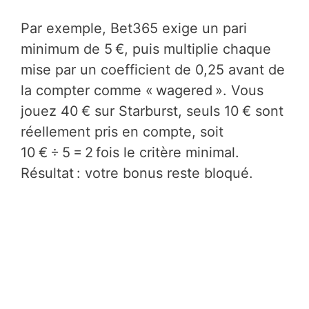
Par exemple, Bet365 exige un pari
minimum de 5 €, puis multiplie chaque
mise par un coefficient de 0,25 avant de
la compter comme « wagered ». Vous
jouez 40 € sur Starburst, seuls 10 € sont
réellement pris en compte, soit
10 € ÷ 5 = 2 fois le critère minimal.
Résultat : votre bonus reste bloqué.