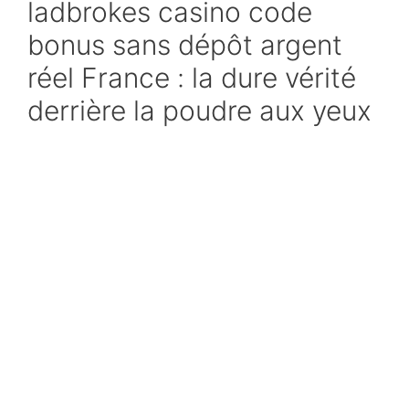
ladbrokes casino code
bonus sans dépôt argent
réel France : la dure vérité
derrière la poudre aux yeux