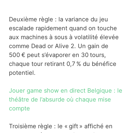
Deuxième règle : la variance du jeu
escalade rapidement quand on touche
aux machines à sous à volatilité élevée
comme Dead or Alive 2. Un gain de
500 € peut s’évaporer en 30 tours,
chaque tour retirant 0,7 % du bénéfice
potentiel.
Jouer game show en direct Belgique : le
théâtre de l’absurde où chaque mise
compte
Troisième règle : le « gift » affiché en