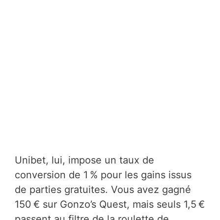
Unibet, lui, impose un taux de
conversion de 1 % pour les gains issus
de parties gratuites. Vous avez gagné
150 € sur Gonzo’s Quest, mais seuls 1,5 €
passent au filtre de la roulette de