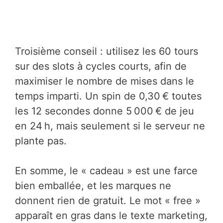
Troisième conseil : utilisez les 60 tours
sur des slots à cycles courts, afin de
maximiser le nombre de mises dans le
temps imparti. Un spin de 0,30 € toutes
les 12 secondes donne 5 000 € de jeu
en 24 h, mais seulement si le serveur ne
plante pas.
En somme, le « cadeau » est une farce
bien emballée, et les marques ne
donnent rien de gratuit. Le mot « free »
apparaît en gras dans le texte marketing,