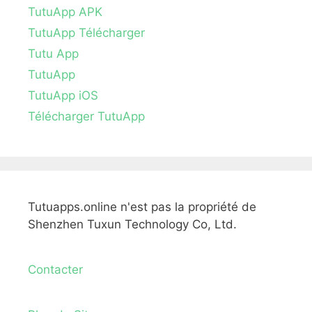
TutuApp APK
TutuApp Télécharger
Tutu App
TutuApp
TutuApp iOS
Télécharger TutuApp
Tutuapps.online n'est pas la propriété de
Shenzhen Tuxun Technology Co, Ltd.
Contacter