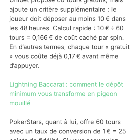
Unibet propose 60 tours gratuits, mais
ajoute un critère supplémentaire : le
joueur doit déposer au moins 10 € dans
les 48 heures. Calcul rapide : 10 € ÷ 60
tours = 0,166 € de coût caché par spin.
En d’autres termes, chaque tour « gratuit
» vous coûte déjà 0,17 € avant même
d’appuyer.
Lightning Baccarat : comment le dépôt
minimum vous transforme en pigeon
mouillé
PokerStars, quant à lui, offre 60 tours
avec un taux de conversion de 1 € = 25