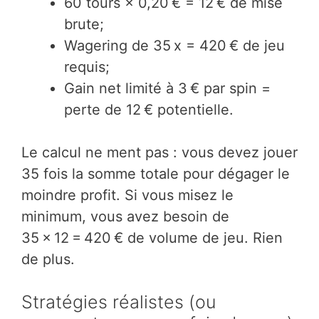
60 tours × 0,20 € = 12 € de mise
brute;
Wagering de 35 x = 420 € de jeu
requis;
Gain net limité à 3 € par spin =
perte de 12 € potentielle.
Le calcul ne ment pas : vous devez jouer
35 fois la somme totale pour dégager le
moindre profit. Si vous misez le
minimum, vous avez besoin de
35 × 12 = 420 € de volume de jeu. Rien
de plus.
Stratégies réalistes (ou