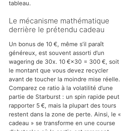
tableau.
Le mécanisme mathématique
derrière le prétendu cadeau
Un bonus de 10 €, même s’il paraît
généreux, est souvent assorti d’un
wagering de 30x. 10 €×30 = 300 €, soit
le montant que vous devez recycler
avant de toucher la moindre mise réelle.
Comparez ce ratio à la volatilité d’une
partie de Starburst : un spin rapide peut
rapporter 5 €, mais la plupart des tours
restent dans la zone de perte. Ainsi, le «
cadeau » se transforme en une course