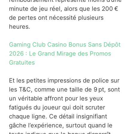
minute de jeu réel, alors que les 200 €
de pertes ont nécessité plusieurs
heures.
Gaming Club Casino Bonus Sans Dépôt
2026 : Le Grand Mirage des Promos
Gratuites
Et les petites impressions de police sur
les T&C, comme une taille de 9 pt, sont
un véritable affront pour les yeux
fatigués du joueur qui doit scruter
chaque ligne. Ce détail insignifiant
gâche l’expérience, surtout quand le